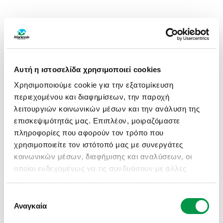
Αυτή η ιστοσελίδα χρησιμοποιεί cookies
Χρησιμοποιούμε cookie για την εξατομίκευση
περιεχομένου και διαφημίσεων, την παροχή
λειτουργιών κοινωνικών μέσων και την ανάλυση της
επισκεψιμότητάς μας. Επιπλέον, μοιραζόμαστε
πληροφορίες που αφορούν τον τρόπο που
χρησιμοποιείτε τον ιστότοπό μας με συνεργάτες
κοινωνικών μέσων, διαφήμισης και αναλύσεων, οι
οποίοι ενδεχομένως να τις συνδυάσουν με άλλες
πληροφορίες που τους έχετε παραχωρήσει ή τις οποίες
έχουν συλλέξει σε σχέση με την από μέρους σας
Επιλογή
APPLICATION ERROR: A CLIENT-SIDE EXCEPTION HAS
χρήση των υπηρεσιών τους.
Αναγκαία
συγκατάθεσης
OCCURRED (SEE THE BROWSER CONSOLE FOR MORE