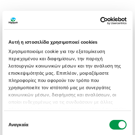
Αυτή η ιστοσελίδα χρησιμοποιεί cookies
Χρησιμοποιούμε cookie για την εξατομίκευση
περιεχομένου και διαφημίσεων, την παροχή
λειτουργιών κοινωνικών μέσων και την ανάλυση της
επισκεψιμότητάς μας. Επιπλέον, μοιραζόμαστε
πληροφορίες που αφορούν τον τρόπο που
χρησιμοποιείτε τον ιστότοπό μας με συνεργάτες
κοινωνικών μέσων, διαφήμισης και αναλύσεων, οι
οποίοι ενδεχομένως να τις συνδυάσουν με άλλες
πληροφορίες που τους έχετε παραχωρήσει ή τις οποίες
έχουν συλλέξει σε σχέση με την από μέρους σας
Επιλογή
APPLICATION ERROR: A CLIENT-SIDE EXCEPTION HAS
χρήση των υπηρεσιών τους.
Αναγκαία
συγκατάθεσης
OCCURRED (SEE THE BROWSER CONSOLE FOR MORE