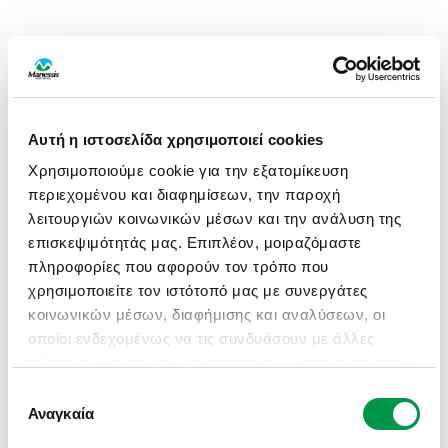
Αυτή η ιστοσελίδα χρησιμοποιεί cookies
Χρησιμοποιούμε cookie για την εξατομίκευση
περιεχομένου και διαφημίσεων, την παροχή
λειτουργιών κοινωνικών μέσων και την ανάλυση της
επισκεψιμότητάς μας. Επιπλέον, μοιραζόμαστε
πληροφορίες που αφορούν τον τρόπο που
χρησιμοποιείτε τον ιστότοπό μας με συνεργάτες
κοινωνικών μέσων, διαφήμισης και αναλύσεων, οι
οποίοι ενδεχομένως να τις συνδυάσουν με άλλες
πληροφορίες που τους έχετε παραχωρήσει ή τις οποίες
έχουν συλλέξει σε σχέση με την από μέρους σας
Επιλογή
APPLICATION ERROR: A CLIENT-SIDE EXCEPTION HAS
χρήση των υπηρεσιών τους.
Αναγκαία
συγκατάθεσης
OCCURRED (SEE THE BROWSER CONSOLE FOR MORE