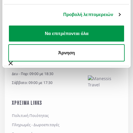
την πόλη.
μοντέρνα καφέ και μουσεία.
Μην το χάσετε το βράδυ,
Προβολή λεπτομερειών
όταν ο ατμοσφαιρικός
φωτισμός καθρεφτίζεται στο
νερό.
Να επιτρέπονται όλα
ΜΟΝΑΧΟ
Β
Άρνηση
ΩΡΕΣ ΛΕΙΤΟΥΡΓΙΑΣ
Δευ - Παρ: 09:00 με 18:30
Σάββατο: 09:00 με 17:30
ΧΡΗΣΙΜΑ LINKS
Πολιτική Ποιότητας
Πληρωμές - Δωροεπιταγές