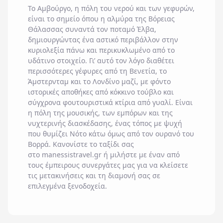
Το
Αμβούργο
, η πόλη του νερού και των γεφυρών,
είναι το σημείο όπου η αλμύρα της Βόρειας
Θάλασσας συναντά τον ποταμό Έλβα,
δημιουργώντας ένα αστικό περιβάλλον στην
κυριολεξία πάνω και περικυκλωμένο από το
υδάτινο στοιχείο. Γι’ αυτό τον λόγο διαθέτει
περισσότερες γέφυρες από τη Βενετία, το
Άμστερνταμ και το Λονδίνο μαζί, με φόντο
ιστορικές αποθήκες από κόκκινο τούβλο και
σύγχρονα φουτουριστικά κτίρια από γυαλί. Είναι
η πόλη της μουσικής, των εμπόρων και της
νυχτερινής διασκέδασης, ένας τόπος με ψυχή
που θυμίζει Νότο κάτω όμως από τον ουρανό του
Βορρά. Κανονίστε το ταξίδι σας
στο
manessistravel.gr
ή μιλήστε με έναν από
τους έμπειρους συνεργάτες μας για να κλείσετε
τις
μετακινήσεις
και τη διαμονή σας σε
επιλεγμένα
ξενοδοχεία
.