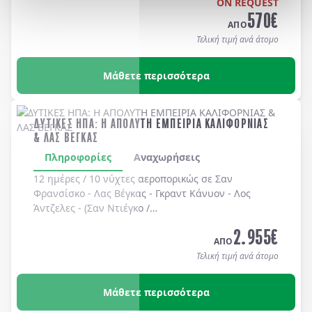
ON REQUEST
570
€
ΑΠΟ
Τελική τιμή ανά άτομο
Μάθετε περισσότερα
ΔΥΤΙΚΕΣ ΗΠΑ: Η ΑΠΟΛΥΤΗ ΕΜΠΕΙΡΙΑ ΚΑΛΙΦΟΡΝΙΑΣ
& ΛΑΣ ΒΕΓΚΑΣ
Πληροφορίες
Αναχωρήσεις
12 ημέρες / 10 νύχτες αεροπορικώς σε
Σαν
Φρανσίσκο
-
Λας Βέγκας
-
Γκραντ Κάνυον
-
Λος
Άντζελες
-
(Σαν Ντιέγκο /
Long Beach, Huntington Beach, Newport Beach, Laguna Bea
2.955
€
-
Universal Studios
-
Hollywood
. Διαμονή σε
ΑΠΟ
ξενοδοχεία 4* χωρίς πρωινό
.
Τελική τιμή ανά άτομο
Μάθετε περισσότερα