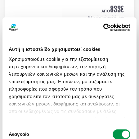
MEDITERRANEAN HOTEL 5*
με μπουφέ πρωϊνό και
833
€
μπουφέ δείπνο καθημερινά
(ημιδιατροφή)
.
ΑΠΟ
Τελική τιμή ανά άτομο
Μάθετε περισσότερα
Αυτή η ιστοσελίδα χρησιμοποιεί cookies
ΜΑΓΕΥΤΙΚΟ ΚΑΛΟΚΑΙΡΙ ΣΤΗ ΝΟΡΒΗΓΙΑ
Χρησιμοποιούμε cookie για την εξατομίκευση
Πληροφορίες
Αναχωρήσεις
περιεχομένου και διαφημίσεων, την παροχή
8 μέρες αεροπορικώς σε Όσλο, Μπέργκεν,
λειτουργιών κοινωνικών μέσων και την ανάλυση της
Στάβανγκερ, Κρίστιανσαντ, Ντράμεν. Διαμονή σε
επισκεψιμότητάς μας. Επιπλέον, μοιραζόμαστε
επιλεγμένα ξενοδοχεία 3* & 4* με πρωινό μπουφέ
πληροφορίες που αφορούν τον τρόπο που
καθημερινά.
χρησιμοποιείτε τον ιστότοπό μας με συνεργάτες
2.100
€
ΑΠΟ
κοινωνικών μέσων, διαφήμισης και αναλύσεων, οι
Τελική τιμή ανά άτομο
οποίοι ενδεχομένως να τις συνδυάσουν με άλλες
πληροφορίες που τους έχετε παραχωρήσει ή τις οποίες
Μάθετε περισσότερα
έχουν συλλέξει σε σχέση με την από μέρους σας
Επιλογή
χρήση των υπηρεσιών τους.
Αναγκαία
συγκατάθεσης