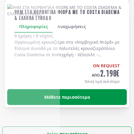
9ΗΜ ΣΤΑ ΝΟΡΒΗΓΙΚΑ ΦΙΟΡΔ ΜΕ ΤΟ COSTA DIADEMA
& ΕΛΛΗΝΑ ΣΥΝΟΔΟ
Πληροφορίες
Αναχωρήσεις
9 ημέρες / 8 νύχτες
Οργανωμένη κρουαζιέρα στα
«Νορβηγικά Φιόρδ»
με
Έλληνα συνοδό
με το πολυτελές κρουαζιερόπλοιο
Costa Diadema
σε
Κοπεγχάγη
-
Χέλεσιλτ
-
Γκεϊράνγκερ
-
Μπέργκεν
-
Στάβανγκερ
-
Κίελο
.
ON REQUEST
2.198
€
ΑΠΟ
Τελική τιμή ανά άτομο
Μάθετε περισσότερα
Δείτε περισσότερα