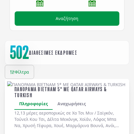
Αναζήτηση
502
ΔΙΑΘΕΣΙΜΕΣ ΕΚΔΡΟΜΕΣ
Φίλτρα
ΠΑΝΟΡΑΜΑ ΒΙΕΤΝΑΜ 5* ME QATAR AIRWAYS &
TURKISH
Πληροφορίες
Αναχωρήσεις
12,13 μέρες αεροπορικώς σε
Χο Τσι Μιν / Σαϊγκόν
,
Τούνελ Κου Τσι
,
Δέλτα Μεκόνγκ
,
Χοϊάν
,
Λόφος Μπα
Να
,
Χρυσή Γέφυρα
,
Χουέ
,
Μαρμάρινα Βουνά
,
Ανόι
,
Χόα Λου
,
Ταμ Κοκ
. Διήμερη κρουαζιέρα στον
Κόλπο