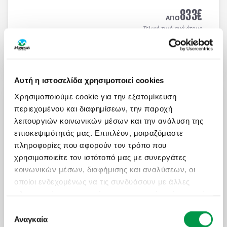
MEDITERRANEAN HOTEL 5*
με μπουφέ πρωϊνό και
833
€
μπουφέ δείπνο καθημερινά
(ημιδιατροφή)
.
ΑΠΟ
Τελική τιμή ανά άτομο
Μάθετε περισσότερα
Αυτή η ιστοσελίδα χρησιμοποιεί cookies
ΜΑΓΕΥΤΙΚΟ ΚΑΛΟΚΑΙΡΙ ΣΤΗ ΝΟΡΒΗΓΙΑ
Χρησιμοποιούμε cookie για την εξατομίκευση
Πληροφορίες
Αναχωρήσεις
περιεχομένου και διαφημίσεων, την παροχή
8 μέρες αεροπορικώς σε Όσλο, Μπέργκεν,
λειτουργιών κοινωνικών μέσων και την ανάλυση της
Στάβανγκερ, Κρίστιανσαντ, Ντράμεν. Διαμονή σε
επισκεψιμότητάς μας. Επιπλέον, μοιραζόμαστε
επιλεγμένα ξενοδοχεία 3* & 4* με πρωινό μπουφέ
πληροφορίες που αφορούν τον τρόπο που
καθημερινά.
χρησιμοποιείτε τον ιστότοπό μας με συνεργάτες
2.100
€
ΑΠΟ
κοινωνικών μέσων, διαφήμισης και αναλύσεων, οι
Τελική τιμή ανά άτομο
οποίοι ενδεχομένως να τις συνδυάσουν με άλλες
πληροφορίες που τους έχετε παραχωρήσει ή τις οποίες
Μάθετε περισσότερα
έχουν συλλέξει σε σχέση με την από μέρους σας
Επιλογή
χρήση των υπηρεσιών τους.
Αναγκαία
συγκατάθεσης