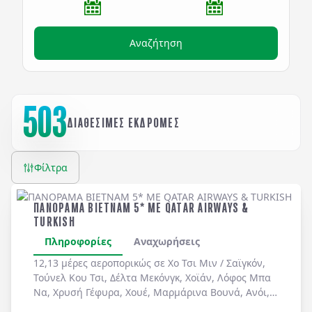
Αναζήτηση
503
ΔΙΑΘΕΣΙΜΕΣ ΕΚΔΡΟΜΕΣ
Φίλτρα
ΠΑΝΟΡΑΜΑ ΒΙΕΤΝΑΜ 5* ME QATAR AIRWAYS &
TURKISH
Πληροφορίες
Αναχωρήσεις
12,13 μέρες αεροπορικώς σε
Χο Τσι Μιν / Σαϊγκόν
,
Τούνελ Κου Τσι
,
Δέλτα Μεκόνγκ
,
Χοϊάν
,
Λόφος Μπα
Να
,
Χρυσή Γέφυρα
,
Χουέ
,
Μαρμάρινα Βουνά
,
Ανόι
,
Χόα Λου
,
Ταμ Κοκ
. Διήμερη κρουαζιέρα στον
Κόλπο