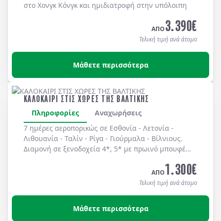
στο Χονγκ Κόνγκ και ημιδιατροφή στην υπόλοιπη
Κίνα.
3.390
€
ΑΠΟ
Τελική τιμή ανά άτομο
Μάθετε περισσότερα
ΚΑΛΟΚΑΙΡΙ ΣΤΙΣ ΧΩΡΕΣ ΤΗΣ ΒΑΛΤΙΚΗΣ
Πληροφορίες
Αναχωρήσεις
7 ημέρες αεροπορικώς σε
Εσθονία
-
Λετονία
-
Λιθουανία
-
Ταλίν
-
Ρίγα
-
Γιούρμαλα
-
Βίλνιους
.
Διαμονή σε
ξενοδοχεία 4*, 5*
με
πρωινό μπουφέ
καθημερινά.
1.300
€
ΑΠΟ
Τελική τιμή ανά άτομο
Μάθετε περισσότερα