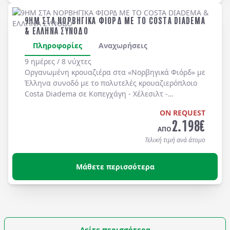
9ΗΜ ΣΤΑ ΝΟΡΒΗΓΙΚΑ ΦΙΟΡΔ ΜΕ ΤΟ COSTA DIADEMA
& ΕΛΛΗΝΑ ΣΥΝΟΔΟ
Πληροφορίες
Αναχωρήσεις
9 ημέρες / 8 νύχτες
Οργανωμένη κρουαζιέρα στα
«Νορβηγικά Φιόρδ»
με
Έλληνα συνοδό
με το πολυτελές κρουαζιερόπλοιο
Costa Diadema
σε
Κοπεγχάγη
-
Χέλεσιλτ
-
Γκεϊράνγκερ
-
Μπέργκεν
-
Στάβανγκερ
-
Κίελο
.
ON REQUEST
2.198
€
ΑΠΟ
Τελική τιμή ανά άτομο
Μάθετε περισσότερα
Δείτε περισσότερα