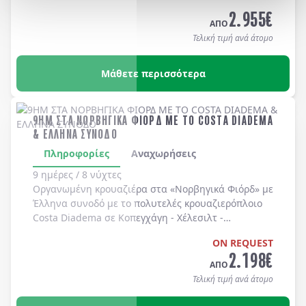
Long Beach, Huntington Beach, Newport Beach, Laguna Bea
2.955
€
-
Universal Studios
-
Hollywood
. Διαμονή σε
ΑΠΟ
ξενοδοχεία 4* χωρίς πρωινό
.
Τελική τιμή ανά άτομο
Μάθετε περισσότερα
9ΗΜ ΣΤΑ ΝΟΡΒΗΓΙΚΑ ΦΙΟΡΔ ΜΕ ΤΟ COSTA DIADEMA
& ΕΛΛΗΝΑ ΣΥΝΟΔΟ
Πληροφορίες
Αναχωρήσεις
9 ημέρες / 8 νύχτες
Οργανωμένη κρουαζιέρα στα
«Νορβηγικά Φιόρδ»
με
Έλληνα συνοδό
με το πολυτελές κρουαζιερόπλοιο
Costa Diadema
σε
Κοπεγχάγη
-
Χέλεσιλτ
-
Γκεϊράνγκερ
-
Μπέργκεν
-
Στάβανγκερ
-
Κίελο
.
ON REQUEST
2.198
€
ΑΠΟ
Τελική τιμή ανά άτομο