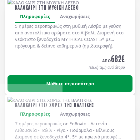
ΚΑΛΟΚΑΙΡΙ ΣΤΗ ΜΥΘΙΚΗ ΛΕΣΒΟ
Πληροφορίες
Αναχωρήσεις
5 ημέρες αεροπορικώς στη μυθική
Λέσβο
με γεύση
από ανατολίτικα αρώματα στο
Αϊβαλί
. Διαμονή στο
νεόκτιστο ξενοδοχείο
MYTHICAL COAST 5*
με
πρόγευμα & δείπνο
καθημερινά
(ημιδιατροφή)
.
682
€
ΑΠΟ
Τελική τιμή ανά άτομο
Μάθετε περισσότερα
ΚΑΛΟΚΑΙΡΙ ΣΤΙΣ ΧΩΡΕΣ ΤΗΣ ΒΑΛΤΙΚΗΣ
Πληροφορίες
Αναχωρήσεις
7 ημέρες αεροπορικώς σε
Εσθονία
-
Λετονία
-
Λιθουανία
-
Ταλίν
-
Ρίγα
-
Γιούρμαλα
-
Βίλνιους
.
Διαμονή σε
ξενοδοχεία 4*, 5*
με
πρωινό μπουφέ