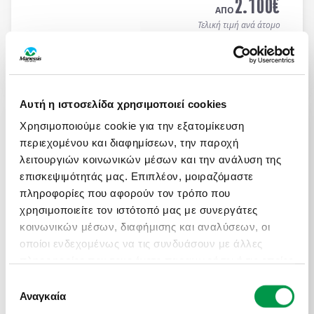
2.100
€
ΑΠΟ
Τελική τιμή ανά άτομο
Μάθετε περισσότερα
Αυτή η ιστοσελίδα χρησιμοποιεί cookies
ΑΤΟΜΙΚΟ ΤΑΞΙΔΙ ΜΕ ΣΑΦΑΡΙ ΣΤΗΝ ΚΕΝΥΑ &
ΜΟΜΠΑΣΑ
Χρησιμοποιούμε cookie για την εξατομίκευση
περιεχομένου και διαφημίσεων, την παροχή
Πληροφορίες
Αναχωρήσεις
λειτουργιών κοινωνικών μέσων και την ανάλυση της
13 ημέρες / 10 νύχτες αεροπορικώς σε
Ναϊρόμπι -
επισκεψιμότητάς μας. Επιπλέον, μοιραζόμαστε
Αμποσέλι - Ανατολικό Τσάβο - Μομπάσα - Wasini
πληροφορίες που αφορούν τον τρόπο που
Island
. Αναχωρήσεις κάθε Τρίτη & Πέμπτη από
19/04 έως 10/12/2026 (επιστροφή). Οργανωμένα
χρησιμοποιείτε τον ιστότοπό μας με συνεργάτες
ON REQUEST
Ατομικά Ταξίδια με ελάχιστη συμμετοχή 2 ατόμων.
κοινωνικών μέσων, διαφήμισης και αναλύσεων, οι
3.450
€
ΑΠΟ
οποίοι ενδεχομένως να τις συνδυάσουν με άλλες
Τελική τιμή ανά άτομο
πληροφορίες που τους έχετε παραχωρήσει ή τις οποίες
έχουν συλλέξει σε σχέση με την από μέρους σας
Επιλογή
Μάθετε περισσότερα
χρήση των υπηρεσιών τους.
Αναγκαία
συγκατάθεσης