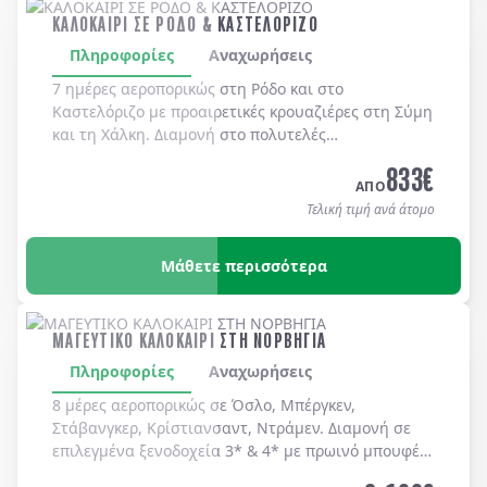
ΚΑΛΟΚΑΙΡΙ ΣΕ ΡΟΔΟ & ΚΑΣΤΕΛΟΡΙΖΟ
Πληροφορίες
Αναχωρήσεις
7 ημέρες αεροπορικώς στη
Ρόδο
και στο
Καστελόριζο
με προαιρετικές κρουαζιέρες στη
Σύμη
και τη
Χάλκη
. Διαμονή στο πολυτελές
MEDITERRANEAN HOTEL 5*
με μπουφέ πρωϊνό και
833
€
μπουφέ δείπνο καθημερινά
(ημιδιατροφή)
.
ΑΠΟ
Τελική τιμή ανά άτομο
Μάθετε περισσότερα
ΜΑΓΕΥΤΙΚΟ ΚΑΛΟΚΑΙΡΙ ΣΤΗ ΝΟΡΒΗΓΙΑ
Πληροφορίες
Αναχωρήσεις
8 μέρες αεροπορικώς σε Όσλο, Μπέργκεν,
Στάβανγκερ, Κρίστιανσαντ, Ντράμεν. Διαμονή σε
επιλεγμένα ξενοδοχεία 3* & 4* με πρωινό μπουφέ
καθημερινά.