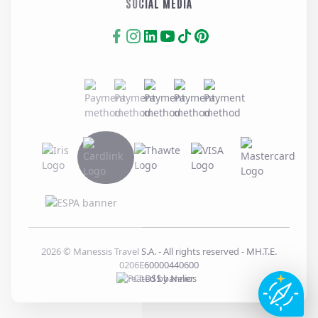
SOCIAL MEDIA
2026
© Manessis Travel S.A. - All rights reserved
- MH.T.E.
0206E60000440600
Created by
Nelios