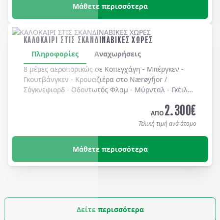
Μάθετε περισσότερα
ΚΑΛΟΚΑΙΡΙ ΣΤΙΣ ΣΚΑΝΔΙΝΑΒΙΚΕΣ ΧΩΡΕΣ
Πληροφορίες
Αναχωρήσεις
8 μέρες αεροπορικώς σε Κοπεγχάγη - Μπέργκεν -
Γκουτβάνγκεν - Κρουαζιέρα στο Nærøyfjor /
Σόγκνεφιορδ - Οδοντωτός Φλαμ - Μύρνταλ - Γκέιλο -
Όσλο - Χολμενκόλλεν - Λίμνη Βένερν - Ουψάλα -
2.300
€
Στοκχόλμη. Διαμονή σε ξενοδοχεία 3* & 4* με
ΑΠΟ
πρωινό καθημερινά.
Τελική τιμή ανά άτομο
Μάθετε περισσότερα
Δείτε περισσότερα