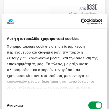
MEDITERRANEAN HOTEL 5*
με μπουφέ πρωϊνό και
833
€
μπουφέ δείπνο καθημερινά
(ημιδιατροφή)
.
ΑΠΟ
Τελική τιμή ανά άτομο
Μάθετε περισσότερα
Αυτή η ιστοσελίδα χρησιμοποιεί cookies
ΜΑΓΕΥΤΙΚΟ ΚΑΛΟΚΑΙΡΙ ΣΤΗ ΝΟΡΒΗΓΙΑ
Χρησιμοποιούμε cookie για την εξατομίκευση
Πληροφορίες
Αναχωρήσεις
περιεχομένου και διαφημίσεων, την παροχή
8 μέρες αεροπορικώς σε Όσλο, Μπέργκεν,
λειτουργιών κοινωνικών μέσων και την ανάλυση της
Στάβανγκερ, Κρίστιανσαντ, Ντράμεν. Διαμονή σε
επισκεψιμότητάς μας. Επιπλέον, μοιραζόμαστε
επιλεγμένα ξενοδοχεία 3* & 4* με πρωινό μπουφέ
πληροφορίες που αφορούν τον τρόπο που
καθημερινά.
χρησιμοποιείτε τον ιστότοπό μας με συνεργάτες
2.100
€
ΑΠΟ
κοινωνικών μέσων, διαφήμισης και αναλύσεων, οι
Τελική τιμή ανά άτομο
οποίοι ενδεχομένως να τις συνδυάσουν με άλλες
πληροφορίες που τους έχετε παραχωρήσει ή τις οποίες
Μάθετε περισσότερα
έχουν συλλέξει σε σχέση με την από μέρους σας
Επιλογή
χρήση των υπηρεσιών τους.
Αναγκαία
συγκατάθεσης