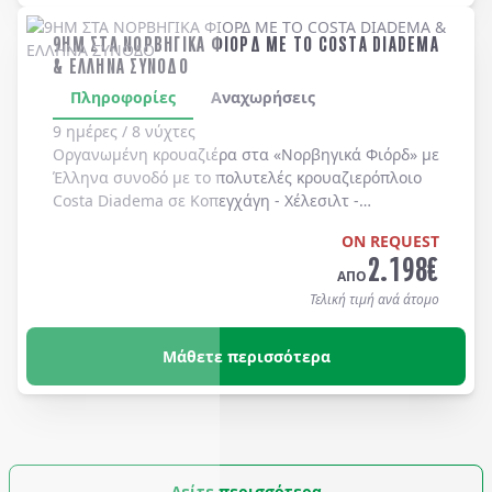
9ΗΜ ΣΤΑ ΝΟΡΒΗΓΙΚΑ ΦΙΟΡΔ ΜΕ ΤΟ COSTA DIADEMA
& ΕΛΛΗΝΑ ΣΥΝΟΔΟ
Πληροφορίες
Αναχωρήσεις
9 ημέρες / 8 νύχτες
Οργανωμένη κρουαζιέρα στα
«Νορβηγικά Φιόρδ»
με
Έλληνα συνοδό
με το πολυτελές κρουαζιερόπλοιο
Costa Diadema
σε
Κοπεγχάγη
-
Χέλεσιλτ
-
Γκεϊράνγκερ
-
Μπέργκεν
-
Στάβανγκερ
-
Κίελο
.
ON REQUEST
2.198
€
ΑΠΟ
Τελική τιμή ανά άτομο
Μάθετε περισσότερα
Δείτε περισσότερα