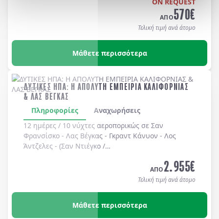
ON REQUEST
570
€
ΑΠΟ
Τελική τιμή ανά άτομο
Μάθετε περισσότερα
ΔΥΤΙΚΕΣ ΗΠΑ: Η ΑΠΟΛΥΤΗ ΕΜΠΕΙΡΙΑ ΚΑΛΙΦΟΡΝΙΑΣ
& ΛΑΣ ΒΕΓΚΑΣ
Πληροφορίες
Αναχωρήσεις
12 ημέρες / 10 νύχτες αεροπορικώς σε
Σαν
Φρανσίσκο
-
Λας Βέγκας
-
Γκραντ Κάνυον
-
Λος
Άντζελες
-
(Σαν Ντιέγκο /
Long Beach, Huntington Beach, Newport Beach, Laguna Bea
2.955
€
-
Universal Studios
-
Hollywood
. Διαμονή σε
ΑΠΟ
ξενοδοχεία 4* χωρίς πρωινό
.
Τελική τιμή ανά άτομο
Μάθετε περισσότερα