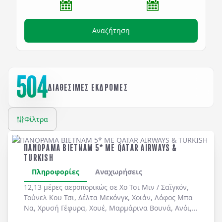
Αναζήτηση
504
ΔΙΑΘΕΣΙΜΕΣ ΕΚΔΡΟΜΕΣ
Φίλτρα
ΠΑΝΟΡΑΜΑ ΒΙΕΤΝΑΜ 5* ME QATAR AIRWAYS &
TURKISH
Πληροφορίες
Αναχωρήσεις
12,13 μέρες αεροπορικώς σε
Χο Τσι Μιν / Σαϊγκόν
,
Τούνελ Κου Τσι
,
Δέλτα Μεκόνγκ
,
Χοϊάν
,
Λόφος Μπα
Να
,
Χρυσή Γέφυρα
,
Χουέ
,
Μαρμάρινα Βουνά
,
Ανόι
,
Χόα Λου
,
Ταμ Κοκ
. Διήμερη κρουαζιέρα στον
Κόλπο