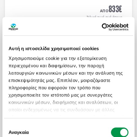
MEDITERRANEAN HOTEL 5*
με μπουφέ πρωϊνό και
833
€
μπουφέ δείπνο καθημερινά
(ημιδιατροφή)
.
ΑΠΟ
Τελική τιμή ανά άτομο
Μάθετε περισσότερα
Αυτή η ιστοσελίδα χρησιμοποιεί cookies
ΜΑΓΕΥΤΙΚΟ ΚΑΛΟΚΑΙΡΙ ΣΤΗ ΝΟΡΒΗΓΙΑ
Χρησιμοποιούμε cookie για την εξατομίκευση
Πληροφορίες
Αναχωρήσεις
περιεχομένου και διαφημίσεων, την παροχή
8 μέρες αεροπορικώς σε Όσλο, Μπέργκεν,
λειτουργιών κοινωνικών μέσων και την ανάλυση της
Στάβανγκερ, Κρίστιανσαντ, Ντράμεν. Διαμονή σε
επισκεψιμότητάς μας. Επιπλέον, μοιραζόμαστε
επιλεγμένα ξενοδοχεία 3* & 4* με πρωινό μπουφέ
πληροφορίες που αφορούν τον τρόπο που
καθημερινά.
χρησιμοποιείτε τον ιστότοπό μας με συνεργάτες
2.100
€
ΑΠΟ
κοινωνικών μέσων, διαφήμισης και αναλύσεων, οι
Τελική τιμή ανά άτομο
οποίοι ενδεχομένως να τις συνδυάσουν με άλλες
πληροφορίες που τους έχετε παραχωρήσει ή τις οποίες
Μάθετε περισσότερα
έχουν συλλέξει σε σχέση με την από μέρους σας
Επιλογή
χρήση των υπηρεσιών τους.
Αναγκαία
συγκατάθεσης