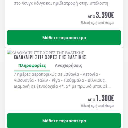
στο Χονγκ Κόνγκ και ημιδιατροφή στην υπόλοιπη
Κίνα.
3.390
€
ΑΠΟ
Τελική τιμή ανά άτομο
Μάθετε περισσότερα
ΚΑΛΟΚΑΙΡΙ ΣΤΙΣ ΧΩΡΕΣ ΤΗΣ ΒΑΛΤΙΚΗΣ
Πληροφορίες
Αναχωρήσεις
7 ημέρες αεροπορικώς σε
Εσθονία
-
Λετονία
-
Λιθουανία
-
Ταλίν
-
Ρίγα
-
Γιούρμαλα
-
Βίλνιους
.
Διαμονή σε
ξενοδοχεία 4*, 5*
με
πρωινό μπουφέ
καθημερινά.
1.300
€
ΑΠΟ
Τελική τιμή ανά άτομο
Μάθετε περισσότερα