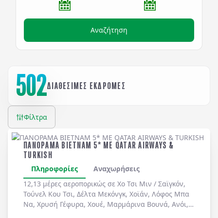
Αναζήτηση
502
ΔΙΑΘΕΣΙΜΕΣ ΕΚΔΡΟΜΕΣ
Φίλτρα
ΠΑΝΟΡΑΜΑ ΒΙΕΤΝΑΜ 5* ME QATAR AIRWAYS &
TURKISH
Πληροφορίες
Αναχωρήσεις
12,13 μέρες αεροπορικώς σε
Χο Τσι Μιν / Σαϊγκόν
,
Τούνελ Κου Τσι
,
Δέλτα Μεκόνγκ
,
Χοϊάν
,
Λόφος Μπα
Να
,
Χρυσή Γέφυρα
,
Χουέ
,
Μαρμάρινα Βουνά
,
Ανόι
,
Χόα Λου
,
Ταμ Κοκ
. Διήμερη κρουαζιέρα στον
Κόλπο