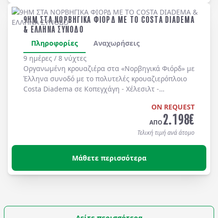
9ΗΜ ΣΤΑ ΝΟΡΒΗΓΙΚΑ ΦΙΟΡΔ ΜΕ ΤΟ COSTA DIADEMA
& ΕΛΛΗΝΑ ΣΥΝΟΔΟ
Πληροφορίες
Αναχωρήσεις
9 ημέρες / 8 νύχτες
Οργανωμένη κρουαζιέρα στα
«Νορβηγικά Φιόρδ»
με
Έλληνα συνοδό
με το πολυτελές κρουαζιερόπλοιο
Costa Diadema
σε
Κοπεγχάγη
-
Χέλεσιλτ
-
Γκεϊράνγκερ
-
Μπέργκεν
-
Στάβανγκερ
-
Κίελο
.
ON REQUEST
2.198
€
ΑΠΟ
Τελική τιμή ανά άτομο
Μάθετε περισσότερα
Δείτε περισσότερα