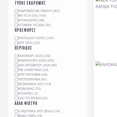
ΤΥΠΟΣ ΕΚΔΡΟΜΗΣ
ΕΚΔΡΟΜΈΣ ΜΕ GROUP
(
262
)
ΜΕ ΤΟ ΙΧ ΣΑΣ
(
147
)
ΚΡΟΥΑΖΙΈΡΕΣ
(
46
)
ΑΤΟΜΙΚΆ ΤΑΞΊΔΙΑ
(
30
)
ΠΡΟΣΦΟΡΕΣ
SPOTLIGHT HOTEL
(
147
)
HOT DEAL
(
23
)
ΠΕΡΙΟΔΟΣ
ΚΑΛΟΚΑΙΡΙ 2026
(
326
)
ΦΘΙΝΟΠΩΡΟ 2026
(
355
)
28Η ΟΚΤΩΒΡΙΟΥ 2026
(
80
)
PRE CHRISTMAS
(
34
)
ΧΡΙΣΤΟΥΓΕΝΝΑ
(
44
)
ΠΡΩΤΟΧΡΟΝΙΑ
(
41
)
ΘΕΟΦΑΝΕΙΑ 2027
(
14
)
ΧΕΙΜΩΝΑΣ
(
75
)
ΑΠΟΚΡΙΕΣ
(
2
)
ΟΛΟ ΤΟ ΧΡΟΝΟ
(
25
)
ΑΛΛΑ ΦΙΛΤΡΑ
CHRISTMAS HOT DEALS
(
19
)
ROAD TRIPS
(
19
)