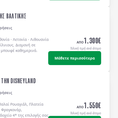
ΤΗΣ ΒΑΛΤΙΚΗΣ
ρήσεις
1.300
€
θονία
-
Λετονία
-
Λιθουανία
ΑΠΟ
ίλνιους
. Διαμονή σε
Τελική τιμή ανά άτομο
 μπουφέ
καθημερινά.
Μάθετε περισσότερα
& ΤΗΝ DISNEYLAND
ρήσεις
1.550
€
Παλαί Ρουαγιάλ, Πλατεία
ΑΠΟ
 Φραγκονάρ,
Τελική τιμή ανά άτομο
δοχείo 4* της επιλογής σας