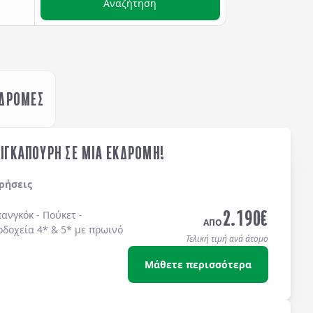
Αναζήτηση
ΚΔΡΟΜΕΣ
ΣΙΓΚΑΠΟΥΡΗ ΣΕ ΜΙΑ ΕΚΔΡΟΜΗ!
ρήσεις
2.190
€
ανγκόκ - Πούκετ -
ΑΠΟ
οδοχεία 4* & 5* με πρωινό
Τελική τιμή ανά άτομο
Μάθετε περισσότερα