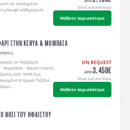
ΑΠΟ
μονή σε επιλεγμένα
Τελική τιμή ανά άτομο
νό μπουφέ καθημερινά.
Μάθετε περισσότερα
ΦΑΡΙ ΣΤΗΝ ΚΕΝΥΑ & ΜΟΜΠΑΣΑ
ρήσεις
πορικώς σε
Ναϊρόμπι -
ON REQUEST
3.450
€
 - Μομπάσα - Wasini Island
.
ΑΠΟ
έμπτη από 19/04 έως
Τελική τιμή ανά άτομο
γανωμένα Ατομικά Ταξίδια
τόμων.
Μάθετε περισσότερα
ΤΟ ΝΗΣΙ ΤΟΥ ΗΦΑΙΣΤΟΥ