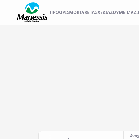
ΞΕΚΙΝΗΣΤΕ ΤΟ ΤΑΞ
ΠΡΟΟΡΙΣΜΟΊ
ΠΑΚΕΤΑ
ΣΧΕΔΙΆΖΟΥΜΕ ΜΑΖΊ
ΑΤΟΜΙΚΑ - TAILOR MADE TRIPS
Εκδρομές
MICE & DMC
Αναχωρήσεις από..
Προορισμός...
ΣΧΟΛΙΚΕΣ ΕΚΔΡΟΜΕΣ
ΓΑΜΗΛΙΟ ΤΑΞΙΔΙ
ΕΚΔΡΟΜΕΣ ΣΥΛΛΟΓΩΝ - ΣΩΜΑΤΕΙΩΝ
Αναχ