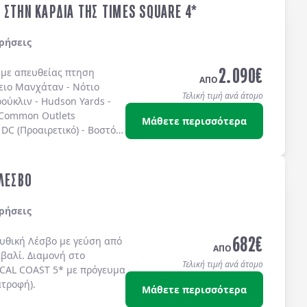
 ΣΤΗΝ ΚΑΡΔΙΑ ΤΗΣ TIMES SQUARE 4*
ρήσεις
2.090
€
ς με απευθείας πτηση
ΑΠΟ
ειο Μανχάταν
-
Νότιο
Τελική τιμή ανά άτομο
ούκλιν
-
Hudson Yards
-
 Common Outlets
Μάθετε περισσότερα
DC (Προαιρετικό)
-
Βοστόνη
ω στην
TIMES SQUARE
στο
IS 4* sup.
ή στο
TEMPO
S SQUARE 4*
ή στο
 ΛΕΣΒΟ
ίς πρωινό.
ρήσεις
682
€
μυθική
Λέσβο
με γεύση από
ΑΠΟ
ϊβαλί
. Διαμονή στο
Τελική τιμή ανά άτομο
CAL COAST 5*
με
πρόγευμα
ατροφή)
.
Μάθετε περισσότερα