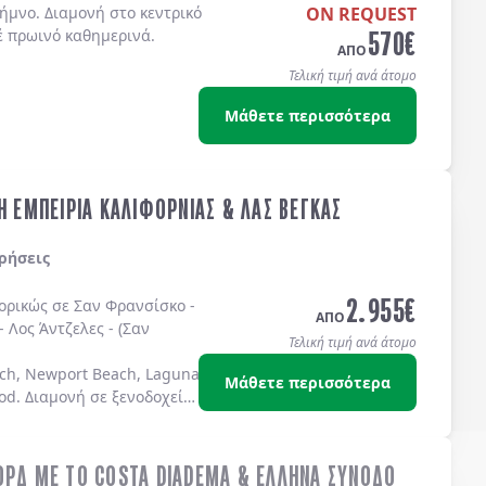
ήμνο. Διαμονή στο κεντρικό
ON REQUEST
570
€
έ πρωινό καθημερινά.
ΑΠΟ
Τελική τιμή ανά άτομο
Μάθετε περισσότερα
Η ΕΜΠΕΙΡΙΑ ΚΑΛΙΦΟΡΝΙΑΣ & ΛΑΣ ΒΕΓΚΑΣ
ρήσεις
2.955
€
πορικώς σε
Σαν Φρανσίσκο
-
ΑΠΟ
-
Λος Άντζελες
-
(Σαν
Τελική τιμή ανά άτομο
ch, Newport Beach, Laguna Beach Dana Point, Coronado Island)
Μάθετε περισσότερα
od
. Διαμονή σε
ξενοδοχεία
ΟΡΔ ΜΕ ΤΟ COSTA DIADEMA & ΕΛΛΗΝΑ ΣΥΝΟΔΟ