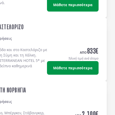
νά.
Μάθετε περισσότερα
ΚΑΣΤΕΛΟΡΙΖΟ
ρήσεις
833
€
όδο
και στο
Καστελόριζο
με
ΑΠΟ
τη
Σύμη
και τη
Χάλκη
.
Τελική τιμή ανά άτομο
ITERRANEAN HOTEL 5*
με
δείπνο καθημερινά
Μάθετε περισσότερα
ΣΤΗ ΝΟΡΒΗΓΙΑ
ρήσεις
2.100
€
ο, Μπέργκεν, Στάβανγκερ,