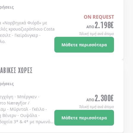
ρήσεις
ON REQUEST
2.198
€
α
«Νορβηγικά Φιόρδ»
με
ΑΠΟ
ελές κρουαζιερόπλοιο
Costa
Τελική τιμή ανά άτομο
λεσιλτ
-
Γκεϊράνγκερ
-
λο
.
Μάθετε περισσότερα
ΝΑΒΙΚΕΣ ΧΩΡΕΣ
ρήσεις
2.300
€
εγχάγη - Μπέργκεν -
ΑΠΟ
το Nærøyfjor /
Τελική τιμή ανά άτομο
αμ - Μύρνταλ - Γκέιλο -
η Βένερν - Ουψάλα -
Μάθετε περισσότερα
δοχεία 3* & 4* με πρωινό