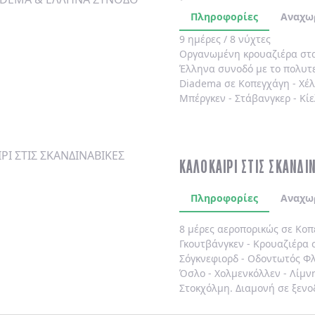
Πληροφορίες
Αναχω
9 ημέρες / 8 νύχτες
Οργανωμένη κρουαζιέρα στ
Έλληνα συνοδό
με το πολυτ
Diadema
σε
Κοπεγχάγη
-
Χέ
Μπέργκεν
-
Στάβανγκερ
-
Κίε
ΚΑΛΟΚΑΙΡΙ ΣΤΙΣ ΣΚΑΝΔΙ
Πληροφορίες
Αναχω
8 μέρες αεροπορικώς σε Κοπ
Γκουτβάνγκεν - Κρουαζιέρα σ
Σόγκνεφιορδ - Οδοντωτός Φλ
Όσλο - Χολμενκόλλεν - Λίμν
Στοκχόλμη. Διαμονή σε ξενο
καθημερινά.