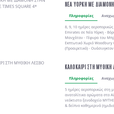
ΝΕΑ ΥΟΡΚΗ ΜΕ ΔΙΑΜΟΝΗ
Πληροφορίες
Αναχω
8, 9, 10 ημέρες αεροπορικώ
Emirates
σε
Νέα Υόρκη
-
Βόρ
Μανχάταν
-
Γέφυρα του Μπρ
Εκπτωτικό Χωριό Woodbury
(Προαιρετικό)
-
Ουάσινγκτον 
(Προαιρετικό)
. Διαμονή πάν
πολυτελές
MARRIOTT MARQU
BY HILTON NEW YORK TIME
ΚΑΛΟΚΑΙΡΙ ΣΤΗ ΜΥΘΙΚΗ
SHELBURNE SONESTA 4*
χωρ
Πληροφορίες
Αναχω
5 ημέρες αεροπορικώς στη 
ανατολίτικα αρώματα στο
Α
νεόκτιστο ξενοδοχείο
MYTHI
& δείπνο
καθημερινά
(ημιδι