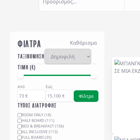
Προορισμός...
ΦΙΛΤΡΑ
Καθάρισμα
ΤΑΞΙΝΟΜΗΣΗ
ΤΙΜΗ (€)
Από
Εώς
Φίλτρο
ΤΥΠΟΣ ΔΙΑΤΡΟΦΗΣ
ROOM ONLY
(
18
)
HALF BOARD
(
111
)
BED & BREAKFAST
(
156
)
ALL INCLUSIVE
(
113
)
FULL BOARD
(
35
)