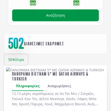
Αναζήτηση
502
ΔΙΑΘΕΣΙΜΕΣ ΕΚΔΡΟΜΕΣ
Φίλτρα
ΠΑΝΟΡΑΜΑ ΒΙΕΤΝΑΜ 5* ME QATAR AIRWAYS &
TURKISH
Πληροφορίες
Αναχωρήσεις
12,13 μέρες αεροπορικώς σε
Χο Τσι Μιν / Σαϊγκόν
,
Τούνελ Κου Τσι
,
Δέλτα Μεκόνγκ
,
Χοϊάν
,
Λόφος Μπα
Να
,
Χρυσή Γέφυρα
,
Χουέ
,
Μαρμάρινα Βουνά
,
Ανόι
,
Χόα Λου
,
Ταμ Κοκ
. Διήμερη κρουαζιέρα στον
Κόλπο