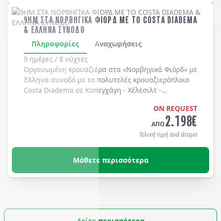
9ΗΜ ΣΤΑ ΝΟΡΒΗΓΙΚΑ ΦΙΟΡΔ ΜΕ ΤΟ COSTA DIADEMA
& ΕΛΛΗΝΑ ΣΥΝΟΔΟ
Πληροφορίες
Αναχωρήσεις
9 ημέρες / 8 νύχτες
Οργανωμένη κρουαζιέρα στα
«Νορβηγικά Φιόρδ»
με
Έλληνα συνοδό
με το πολυτελές κρουαζιερόπλοιο
Costa Diadema
σε
Κοπεγχάγη
-
Χέλεσιλτ
-
Γκεϊράνγκερ
-
Μπέργκεν
-
Στάβανγκερ
-
Κίελο
.
ON REQUEST
2.198
€
ΑΠΟ
Τελική τιμή ανά άτομο
Μάθετε περισσότερα
Δείτε περισσότερα