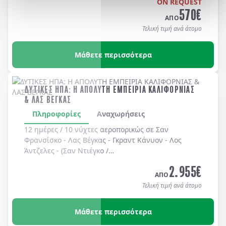
ON REQUEST
570
€
ΑΠΟ
Τελική τιμή ανά άτομο
Μάθετε περισσότερα
ΔΥΤΙΚΕΣ ΗΠΑ: Η ΑΠΟΛΥΤΗ ΕΜΠΕΙΡΙΑ ΚΑΛΙΦΟΡΝΙΑΣ
& ΛΑΣ ΒΕΓΚΑΣ
Πληροφορίες
Αναχωρήσεις
12 ημέρες / 10 νύχτες αεροπορικώς σε
Σαν
Φρανσίσκο
-
Λας Βέγκας
-
Γκραντ Κάνυον
-
Λος
Άντζελες
-
(Σαν Ντιέγκο /
Long Beach, Huntington Beach, Newport Beach, Laguna Bea
2.955
€
-
Universal Studios
-
Hollywood
. Διαμονή σε
ΑΠΟ
ξενοδοχεία 4* χωρίς πρωινό
.
Τελική τιμή ανά άτομο
Μάθετε περισσότερα