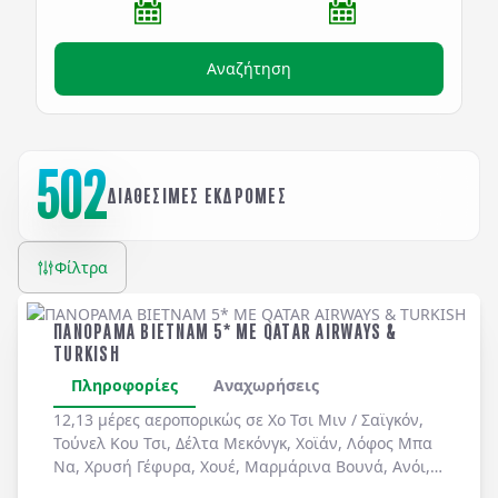
Αναζήτηση
502
ΔΙΑΘΕΣΙΜΕΣ ΕΚΔΡΟΜΕΣ
Φίλτρα
ΠΑΝΟΡΑΜΑ ΒΙΕΤΝΑΜ 5* ME QATAR AIRWAYS &
TURKISH
Πληροφορίες
Αναχωρήσεις
12,13 μέρες αεροπορικώς σε
Χο Τσι Μιν / Σαϊγκόν
,
Τούνελ Κου Τσι
,
Δέλτα Μεκόνγκ
,
Χοϊάν
,
Λόφος Μπα
Να
,
Χρυσή Γέφυρα
,
Χουέ
,
Μαρμάρινα Βουνά
,
Ανόι
,
Χόα Λου
,
Ταμ Κοκ
. Διήμερη κρουαζιέρα στον
Κόλπο