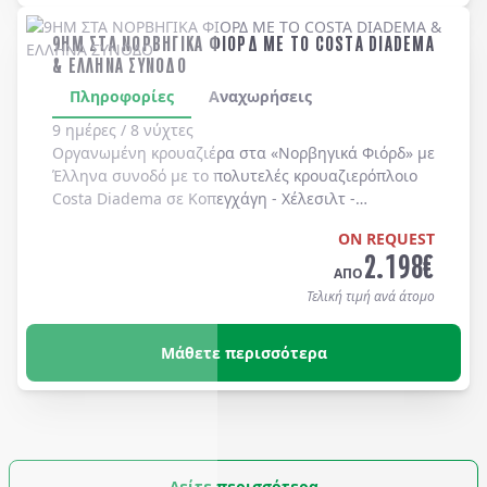
9ΗΜ ΣΤΑ ΝΟΡΒΗΓΙΚΑ ΦΙΟΡΔ ΜΕ ΤΟ COSTA DIADEMA
& ΕΛΛΗΝΑ ΣΥΝΟΔΟ
Πληροφορίες
Αναχωρήσεις
9 ημέρες / 8 νύχτες
Οργανωμένη κρουαζιέρα στα
«Νορβηγικά Φιόρδ»
με
Έλληνα συνοδό
με το πολυτελές κρουαζιερόπλοιο
Costa Diadema
σε
Κοπεγχάγη
-
Χέλεσιλτ
-
Γκεϊράνγκερ
-
Μπέργκεν
-
Στάβανγκερ
-
Κίελο
.
ON REQUEST
2.198
€
ΑΠΟ
Τελική τιμή ανά άτομο
Μάθετε περισσότερα
Δείτε περισσότερα