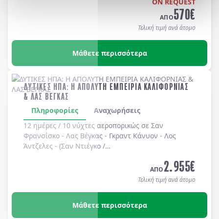
ON REQUEST
570
€
ΑΠΟ
Τελική τιμή ανά άτομο
Μάθετε περισσότερα
ΔΥΤΙΚΕΣ ΗΠΑ: Η ΑΠΟΛΥΤΗ ΕΜΠΕΙΡΙΑ ΚΑΛΙΦΟΡΝΙΑΣ
& ΛΑΣ ΒΕΓΚΑΣ
Πληροφορίες
Αναχωρήσεις
12 ημέρες / 10 νύχτες αεροπορικώς σε
Σαν
Φρανσίσκο
-
Λας Βέγκας
-
Γκραντ Κάνυον
-
Λος
Άντζελες
-
(Σαν Ντιέγκο /
Long Beach, Huntington Beach, Newport Beach, Laguna Bea
2.955
€
-
Universal Studios
-
Hollywood
. Διαμονή σε
ΑΠΟ
ξενοδοχεία 4* χωρίς πρωινό
.
Τελική τιμή ανά άτομο
Μάθετε περισσότερα