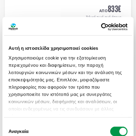
MEDITERRANEAN HOTEL 5*
με μπουφέ πρωϊνό και
833
€
μπουφέ δείπνο καθημερινά
(ημιδιατροφή)
.
ΑΠΟ
Τελική τιμή ανά άτομο
Μάθετε περισσότερα
Αυτή η ιστοσελίδα χρησιμοποιεί cookies
ΜΑΓΕΥΤΙΚΟ ΚΑΛΟΚΑΙΡΙ ΣΤΗ ΝΟΡΒΗΓΙΑ
Χρησιμοποιούμε cookie για την εξατομίκευση
Πληροφορίες
Αναχωρήσεις
περιεχομένου και διαφημίσεων, την παροχή
8 μέρες αεροπορικώς σε Όσλο, Μπέργκεν,
λειτουργιών κοινωνικών μέσων και την ανάλυση της
Στάβανγκερ, Κρίστιανσαντ, Ντράμεν. Διαμονή σε
επισκεψιμότητάς μας. Επιπλέον, μοιραζόμαστε
επιλεγμένα ξενοδοχεία 3* & 4* με πρωινό μπουφέ
πληροφορίες που αφορούν τον τρόπο που
καθημερινά.
χρησιμοποιείτε τον ιστότοπό μας με συνεργάτες
2.100
€
ΑΠΟ
κοινωνικών μέσων, διαφήμισης και αναλύσεων, οι
Τελική τιμή ανά άτομο
οποίοι ενδεχομένως να τις συνδυάσουν με άλλες
πληροφορίες που τους έχετε παραχωρήσει ή τις οποίες
Μάθετε περισσότερα
έχουν συλλέξει σε σχέση με την από μέρους σας
Επιλογή
χρήση των υπηρεσιών τους.
Αναγκαία
συγκατάθεσης