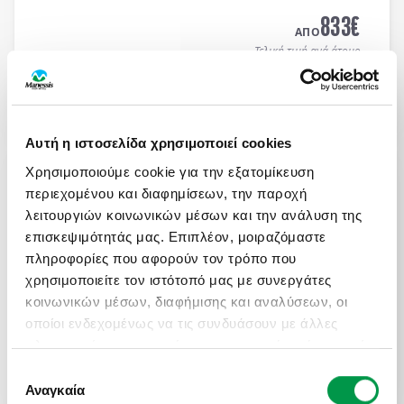
MEDITERRANEAN HOTEL 5*
με μπουφέ πρωϊνό και
833
€
μπουφέ δείπνο καθημερινά
(ημιδιατροφή)
.
ΑΠΟ
Τελική τιμή ανά άτομο
Μάθετε περισσότερα
Αυτή η ιστοσελίδα χρησιμοποιεί cookies
ΜΑΓΕΥΤΙΚΟ ΚΑΛΟΚΑΙΡΙ ΣΤΗ ΝΟΡΒΗΓΙΑ
Χρησιμοποιούμε cookie για την εξατομίκευση
Πληροφορίες
Αναχωρήσεις
περιεχομένου και διαφημίσεων, την παροχή
8 μέρες αεροπορικώς σε Όσλο, Μπέργκεν,
λειτουργιών κοινωνικών μέσων και την ανάλυση της
Στάβανγκερ, Κρίστιανσαντ, Ντράμεν. Διαμονή σε
επισκεψιμότητάς μας. Επιπλέον, μοιραζόμαστε
επιλεγμένα ξενοδοχεία 3* & 4* με πρωινό μπουφέ
πληροφορίες που αφορούν τον τρόπο που
καθημερινά.
χρησιμοποιείτε τον ιστότοπό μας με συνεργάτες
2.100
€
ΑΠΟ
κοινωνικών μέσων, διαφήμισης και αναλύσεων, οι
Τελική τιμή ανά άτομο
οποίοι ενδεχομένως να τις συνδυάσουν με άλλες
πληροφορίες που τους έχετε παραχωρήσει ή τις οποίες
Μάθετε περισσότερα
έχουν συλλέξει σε σχέση με την από μέρους σας
Επιλογή
χρήση των υπηρεσιών τους.
Αναγκαία
συγκατάθεσης