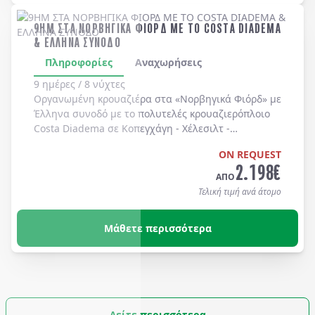
9ΗΜ ΣΤΑ ΝΟΡΒΗΓΙΚΑ ΦΙΟΡΔ ΜΕ ΤΟ COSTA DIADEMA
& ΕΛΛΗΝΑ ΣΥΝΟΔΟ
Πληροφορίες
Αναχωρήσεις
9 ημέρες / 8 νύχτες
Οργανωμένη κρουαζιέρα στα
«Νορβηγικά Φιόρδ»
με
Έλληνα συνοδό
με το πολυτελές κρουαζιερόπλοιο
Costa Diadema
σε
Κοπεγχάγη
-
Χέλεσιλτ
-
Γκεϊράνγκερ
-
Μπέργκεν
-
Στάβανγκερ
-
Κίελο
.
ON REQUEST
2.198
€
ΑΠΟ
Τελική τιμή ανά άτομο
Μάθετε περισσότερα
Δείτε περισσότερα