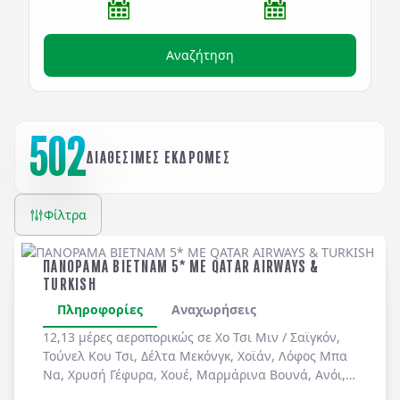
Αναζήτηση
502
ΔΙΑΘΕΣΙΜΕΣ ΕΚΔΡΟΜΕΣ
Φίλτρα
ΠΑΝΟΡΑΜΑ ΒΙΕΤΝΑΜ 5* ME QATAR AIRWAYS &
TURKISH
Πληροφορίες
Αναχωρήσεις
12,13 μέρες αεροπορικώς σε
Χο Τσι Μιν / Σαϊγκόν
,
Τούνελ Κου Τσι
,
Δέλτα Μεκόνγκ
,
Χοϊάν
,
Λόφος Μπα
Να
,
Χρυσή Γέφυρα
,
Χουέ
,
Μαρμάρινα Βουνά
,
Ανόι
,
Χόα Λου
,
Ταμ Κοκ
. Διήμερη κρουαζιέρα στον
Κόλπο