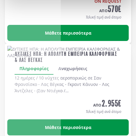
ON REQUEST
570
€
ΑΠΟ
Τελική τιμή ανά άτομο
Μάθετε περισσότερα
ΔΥΤΙΚΕΣ ΗΠΑ: Η ΑΠΟΛΥΤΗ ΕΜΠΕΙΡΙΑ ΚΑΛΙΦΟΡΝΙΑΣ
& ΛΑΣ ΒΕΓΚΑΣ
Πληροφορίες
Αναχωρήσεις
12 ημέρες / 10 νύχτες αεροπορικώς σε
Σαν
Φρανσίσκο
-
Λας Βέγκας
-
Γκραντ Κάνυον
-
Λος
Άντζελες
-
(Σαν Ντιέγκο /
Long Beach, Huntington Beach, Newport Beach, Laguna Bea
2.955
€
-
Universal Studios
-
Hollywood
. Διαμονή σε
ΑΠΟ
ξενοδοχεία 4* χωρίς πρωινό
.
Τελική τιμή ανά άτομο
Μάθετε περισσότερα