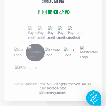
SOCIAL MEDIA
2026
© Manessis Travel S.A. - All rights reserved
- MH.T.E.
0206E60000440600
Created by
Nelios