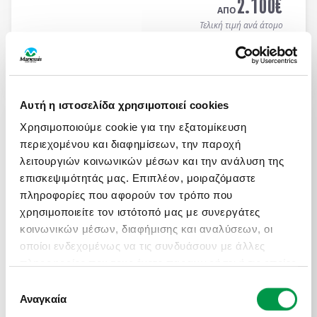
2.100
€
ΑΠΟ
Τελική τιμή ανά άτομο
Μάθετε περισσότερα
Αυτή η ιστοσελίδα χρησιμοποιεί cookies
ΑΤΟΜΙΚΟ ΤΑΞΙΔΙ ΜΕ ΣΑΦΑΡΙ ΣΤΗΝ ΚΕΝΥΑ &
ΜΟΜΠΑΣΑ
Χρησιμοποιούμε cookie για την εξατομίκευση
περιεχομένου και διαφημίσεων, την παροχή
Πληροφορίες
Αναχωρήσεις
λειτουργιών κοινωνικών μέσων και την ανάλυση της
13 ημέρες / 10 νύχτες αεροπορικώς σε
Ναϊρόμπι -
επισκεψιμότητάς μας. Επιπλέον, μοιραζόμαστε
Αμποσέλι - Ανατολικό Τσάβο - Μομπάσα - Wasini
πληροφορίες που αφορούν τον τρόπο που
Island
. Αναχωρήσεις κάθε Τρίτη & Πέμπτη από
19/04 έως 10/12/2026 (επιστροφή). Οργανωμένα
χρησιμοποιείτε τον ιστότοπό μας με συνεργάτες
ON REQUEST
Ατομικά Ταξίδια με ελάχιστη συμμετοχή 2 ατόμων.
κοινωνικών μέσων, διαφήμισης και αναλύσεων, οι
3.450
€
ΑΠΟ
οποίοι ενδεχομένως να τις συνδυάσουν με άλλες
Τελική τιμή ανά άτομο
πληροφορίες που τους έχετε παραχωρήσει ή τις οποίες
έχουν συλλέξει σε σχέση με την από μέρους σας
Επιλογή
Μάθετε περισσότερα
χρήση των υπηρεσιών τους.
Αναγκαία
συγκατάθεσης