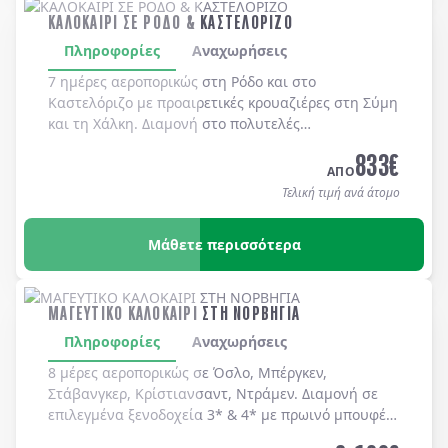
ΚΑΛΟΚΑΙΡΙ ΣΕ ΡΟΔΟ & ΚΑΣΤΕΛΟΡΙΖΟ
Πληροφορίες
Αναχωρήσεις
7 ημέρες αεροπορικώς στη
Ρόδο
και στο
Καστελόριζο
με προαιρετικές κρουαζιέρες στη
Σύμη
και τη
Χάλκη
. Διαμονή στο πολυτελές
MEDITERRANEAN HOTEL 5*
με μπουφέ πρωϊνό και
833
€
μπουφέ δείπνο καθημερινά
(ημιδιατροφή)
.
ΑΠΟ
Τελική τιμή ανά άτομο
Μάθετε περισσότερα
ΜΑΓΕΥΤΙΚΟ ΚΑΛΟΚΑΙΡΙ ΣΤΗ ΝΟΡΒΗΓΙΑ
Πληροφορίες
Αναχωρήσεις
8 μέρες αεροπορικώς σε Όσλο, Μπέργκεν,
Στάβανγκερ, Κρίστιανσαντ, Ντράμεν. Διαμονή σε
επιλεγμένα ξενοδοχεία 3* & 4* με πρωινό μπουφέ
καθημερινά.