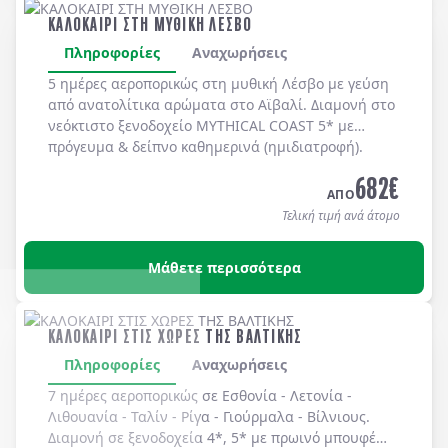
ΚΑΛΟΚΑΙΡΙ ΣΤΗ ΜΥΘΙΚΗ ΛΕΣΒΟ
Πληροφορίες
Αναχωρήσεις
5 ημέρες αεροπορικώς στη μυθική
Λέσβο
με γεύση
από ανατολίτικα αρώματα στο
Αϊβαλί
. Διαμονή στο
νεόκτιστο ξενοδοχείο
MYTHICAL COAST 5*
με
πρόγευμα & δείπνο
καθημερινά
(ημιδιατροφή)
.
682
€
ΑΠΟ
Τελική τιμή ανά άτομο
Μάθετε περισσότερα
ΚΑΛΟΚΑΙΡΙ ΣΤΙΣ ΧΩΡΕΣ ΤΗΣ ΒΑΛΤΙΚΗΣ
Πληροφορίες
Αναχωρήσεις
7 ημέρες αεροπορικώς σε
Εσθονία
-
Λετονία
-
Λιθουανία
-
Ταλίν
-
Ρίγα
-
Γιούρμαλα
-
Βίλνιους
.
Διαμονή σε
ξενοδοχεία 4*, 5*
με
πρωινό μπουφέ