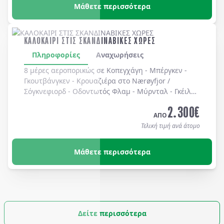
Μάθετε περισσότερα
ΚΑΛΟΚΑΙΡΙ ΣΤΙΣ ΣΚΑΝΔΙΝΑΒΙΚΕΣ ΧΩΡΕΣ
Πληροφορίες
Αναχωρήσεις
8 μέρες αεροπορικώς σε Κοπεγχάγη - Μπέργκεν -
Γκουτβάνγκεν - Κρουαζιέρα στο Nærøyfjor /
Σόγκνεφιορδ - Οδοντωτός Φλαμ - Μύρνταλ - Γκέιλο -
Όσλο - Χολμενκόλλεν - Λίμνη Βένερν - Ουψάλα -
2.300
€
Στοκχόλμη. Διαμονή σε ξενοδοχεία 3* & 4* με
ΑΠΟ
πρωινό καθημερινά.
Τελική τιμή ανά άτομο
Μάθετε περισσότερα
Δείτε περισσότερα