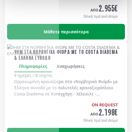
Long Beach, Huntington Beach, Newport Beach, Laguna Bea
2.955
€
-
Universal Studios
-
Hollywood
. Διαμονή σε
ΑΠΟ
ξενοδοχεία 4* χωρίς πρωινό
.
Τελική τιμή ανά άτομο
Μάθετε περισσότερα
9ΗΜ ΣΤΑ ΝΟΡΒΗΓΙΚΑ ΦΙΟΡΔ ΜΕ ΤΟ COSTA DIADEMA
& ΕΛΛΗΝΑ ΣΥΝΟΔΟ
Πληροφορίες
Αναχωρήσεις
9 ημέρες / 8 νύχτες
Οργανωμένη κρουαζιέρα στα
«Νορβηγικά Φιόρδ»
με
Έλληνα συνοδό
με το πολυτελές κρουαζιερόπλοιο
Costa Diadema
σε
Κοπεγχάγη
-
Χέλεσιλτ
-
Γκεϊράνγκερ
-
Μπέργκεν
-
Στάβανγκερ
-
Κίελο
.
ON REQUEST
2.198
€
ΑΠΟ
Τελική τιμή ανά άτομο