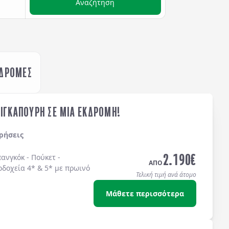
Αναζήτηση
ΚΔΡΟΜΕΣ
ΣΙΓΚΑΠΟΥΡΗ ΣΕ ΜΙΑ ΕΚΔΡΟΜΗ!
ρήσεις
2.190
€
ανγκόκ - Πούκετ -
ΑΠΟ
οδοχεία 4* & 5* με πρωινό
Τελική τιμή ανά άτομο
Μάθετε περισσότερα