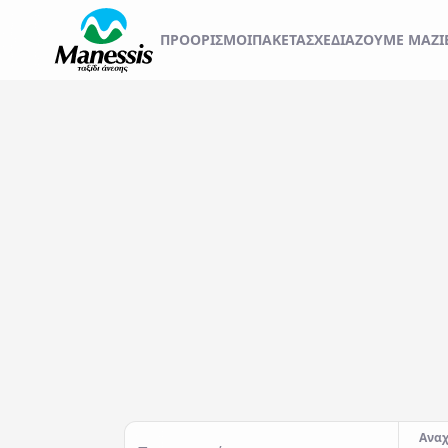
ΞΕΚΙΝΗΣΤΕ ΤΟ ΤΑΞ
ΠΡΟΟΡΙΣΜΟΊ
ΠΑΚΕΤΑ
ΣΧΕΔΙΆΖΟΥΜΕ ΜΑΖΊ
ΑΤΟΜΙΚΑ - TAILOR MADE TRIPS
Εκδρομές
MICE & DMC
Αναχωρήσεις από..
Προορισμός...
ΣΧΟΛΙΚΕΣ ΕΚΔΡΟΜΕΣ
ΓΑΜΗΛΙΟ ΤΑΞΙΔΙ
ΕΚΔΡΟΜΕΣ ΣΥΛΛΟΓΩΝ - ΣΩΜΑΤΕΙΩΝ
Αναχ