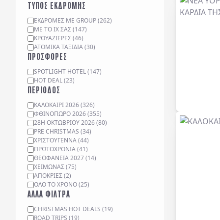
ΤΥΠΟΣ ΕΚΔΡΟΜΗΣ
ΕΚΔΡΟΜΈΣ ΜΕ GROUP
(
262
)
ΜΕ ΤΟ ΙΧ ΣΑΣ
(
147
)
ΚΡΟΥΑΖΙΈΡΕΣ
(
46
)
ΑΤΟΜΙΚΆ ΤΑΞΊΔΙΑ
(
30
)
ΠΡΟΣΦΟΡΕΣ
SPOTLIGHT HOTEL
(
147
)
HOT DEAL
(
23
)
ΠΕΡΙΟΔΟΣ
ΚΑΛΟΚΑΙΡΙ 2026
(
326
)
ΦΘΙΝΟΠΩΡΟ 2026
(
355
)
28Η ΟΚΤΩΒΡΙΟΥ 2026
(
80
)
PRE CHRISTMAS
(
34
)
ΧΡΙΣΤΟΥΓΕΝΝΑ
(
44
)
ΠΡΩΤΟΧΡΟΝΙΑ
(
41
)
ΘΕΟΦΑΝΕΙΑ 2027
(
14
)
ΧΕΙΜΩΝΑΣ
(
75
)
ΑΠΟΚΡΙΕΣ
(
2
)
ΟΛΟ ΤΟ ΧΡΟΝΟ
(
25
)
ΑΛΛΑ ΦΙΛΤΡΑ
CHRISTMAS HOT DEALS
(
19
)
ROAD TRIPS
(
19
)