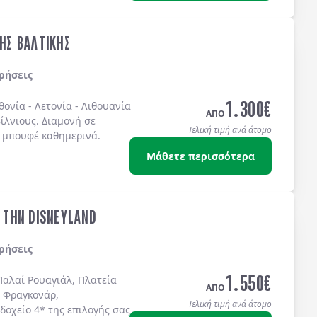
ΤΗΣ ΒΑΛΤΙΚΗΣ
ρήσεις
1.300
€
θονία
-
Λετονία
-
Λιθουανία
ΑΠΟ
ίλνιους
. Διαμονή σε
Τελική τιμή ανά άτομο
 μπουφέ
καθημερινά.
Μάθετε περισσότερα
& ΤΗΝ DISNEYLAND
ρήσεις
1.550
€
Παλαί Ρουαγιάλ, Πλατεία
ΑΠΟ
 Φραγκονάρ,
Τελική τιμή ανά άτομο
δοχείo 4* της επιλογής σας