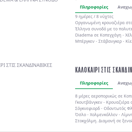
Πληροφορίες
Αναχω
9 ημέρες / 8 νύχτες
Οργανωμένη κρουαζιέρα στ
Έλληνα συνοδό
με το πολυτ
Diadema
σε
Κοπεγχάγη
-
Χέ
Μπέργκεν
-
Στάβανγκερ
-
Κίε
ΚΑΛΟΚΑΙΡΙ ΣΤΙΣ ΣΚΑΝΔΙ
Πληροφορίες
Αναχω
8 μέρες αεροπορικώς σε Κοπ
Γκουτβάνγκεν - Κρουαζιέρα σ
Σόγκνεφιορδ - Οδοντωτός Φλ
Όσλο - Χολμενκόλλεν - Λίμν
Στοκχόλμη. Διαμονή σε ξενο
καθημερινά.