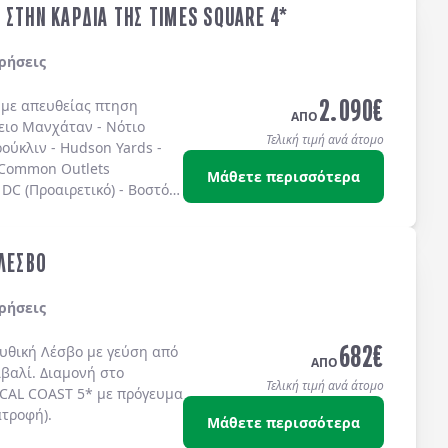
 ΣΤΗΝ ΚΑΡΔΙΑ ΤΗΣ TIMES SQUARE 4*
ρήσεις
2.090
€
ς με απευθείας πτηση
ΑΠΟ
ειο Μανχάταν
-
Νότιο
Τελική τιμή ανά άτομο
ούκλιν
-
Hudson Yards
-
 Common Outlets
Μάθετε περισσότερα
DC (Προαιρετικό)
-
Βοστόνη
ω στην
TIMES SQUARE
στο
IS 4* sup.
ή στο
TEMPO
S SQUARE 4*
ή στο
 ΛΕΣΒΟ
ίς πρωινό.
ρήσεις
682
€
μυθική
Λέσβο
με γεύση από
ΑΠΟ
ϊβαλί
. Διαμονή στο
Τελική τιμή ανά άτομο
CAL COAST 5*
με
πρόγευμα
ατροφή)
.
Μάθετε περισσότερα