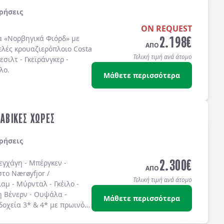
ρήσεις
ON REQUEST
2.198
€
α
«Νορβηγικά Φιόρδ»
με
ΑΠΟ
ελές κρουαζιερόπλοιο
Costa
Τελική τιμή ανά άτομο
λεσιλτ
-
Γκεϊράνγκερ
-
λο
.
Μάθετε περισσότερα
ΝΑΒΙΚΕΣ ΧΩΡΕΣ
ρήσεις
2.300
€
εγχάγη - Μπέργκεν -
ΑΠΟ
το Nærøyfjor /
Τελική τιμή ανά άτομο
αμ - Μύρνταλ - Γκέιλο -
η Βένερν - Ουψάλα -
Μάθετε περισσότερα
δοχεία 3* & 4* με πρωινό