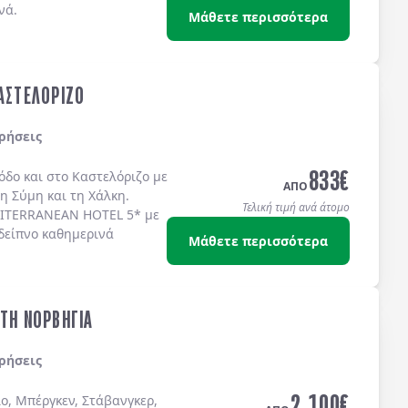
νά.
Μάθετε περισσότερα
ΚΑΣΤΕΛΟΡΙΖΟ
ρήσεις
833
€
όδο
και στο
Καστελόριζο
με
ΑΠΟ
τη
Σύμη
και τη
Χάλκη
.
Τελική τιμή ανά άτομο
ITERRANEAN HOTEL 5*
με
δείπνο καθημερινά
Μάθετε περισσότερα
ΣΤΗ ΝΟΡΒΗΓΙΑ
ρήσεις
2.100
€
ο, Μπέργκεν, Στάβανγκερ,