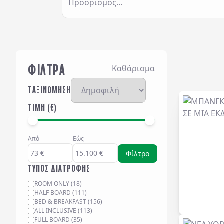
Προορισμός...
ΦΙΛΤΡΑ
Καθάρισμα
ΤΑΞΙΝΟΜΗΣΗ
ΤΙΜΗ (€)
Από
Εώς
Φίλτρο
ΤΥΠΟΣ ΔΙΑΤΡΟΦΗΣ
ROOM ONLY
(
18
)
HALF BOARD
(
111
)
BED & BREAKFAST
(
156
)
ALL INCLUSIVE
(
113
)
FULL BOARD
(
35
)