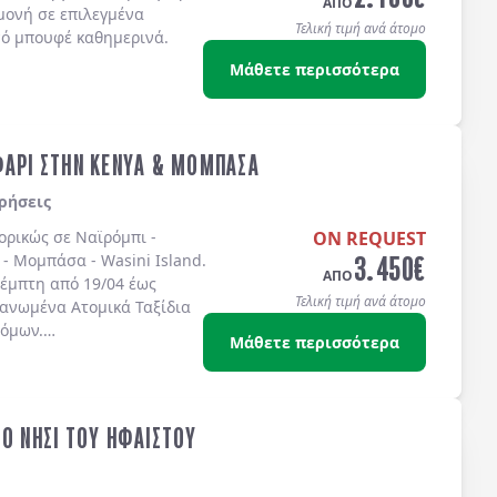
ΑΠΟ
μονή σε επιλεγμένα
Τελική τιμή ανά άτομο
νό μπουφέ καθημερινά.
Μάθετε περισσότερα
ΦΑΡΙ ΣΤΗΝ ΚΕΝΥΑ & ΜΟΜΠΑΣΑ
ρήσεις
πορικώς σε
Ναϊρόμπι -
ON REQUEST
3.450
€
 - Μομπάσα - Wasini Island
.
ΑΠΟ
έμπτη από 19/04 έως
Τελική τιμή ανά άτομο
γανωμένα Ατομικά Ταξίδια
τόμων.
Μάθετε περισσότερα
ΤΟ ΝΗΣΙ ΤΟΥ ΗΦΑΙΣΤΟΥ