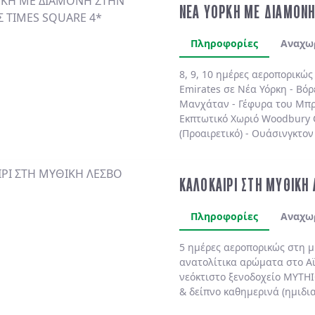
ΝΕΑ ΥΟΡΚΗ ΜΕ ΔΙΑΜΟΝΗ
Πληροφορίες
Αναχω
8, 9, 10 ημέρες αεροπορικώ
Emirates
σε
Νέα Υόρκη
-
Βόρ
Μανχάταν
-
Γέφυρα του Μπρ
Εκπτωτικό Χωριό Woodbury
(Προαιρετικό)
-
Ουάσινγκτον 
(Προαιρετικό)
. Διαμονή πάν
πολυτελές
MARRIOTT MARQU
BY HILTON NEW YORK TIME
ΚΑΛΟΚΑΙΡΙ ΣΤΗ ΜΥΘΙΚΗ
SHELBURNE SONESTA 4*
χωρ
Πληροφορίες
Αναχω
5 ημέρες αεροπορικώς στη 
ανατολίτικα αρώματα στο
Α
νεόκτιστο ξενοδοχείο
MYTHI
& δείπνο
καθημερινά
(ημιδι