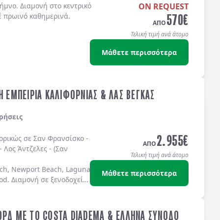
ήμνο. Διαμονή στο κεντρικό
ON REQUEST
570
€
έ πρωινό καθημερινά.
ΑΠΟ
Τελική τιμή ανά άτομο
Μάθετε περισσότερα
Η ΕΜΠΕΙΡΙΑ ΚΑΛΙΦΟΡΝΙΑΣ & ΛΑΣ ΒΕΓΚΑΣ
ρήσεις
2.955
€
πορικώς σε
Σαν Φρανσίσκο
-
ΑΠΟ
-
Λος Άντζελες
-
(Σαν
Τελική τιμή ανά άτομο
ch, Newport Beach, Laguna Beach Dana Point, Coronado Island)
Μάθετε περισσότερα
od
. Διαμονή σε
ξενοδοχεία
ΟΡΔ ΜΕ ΤΟ COSTA DIADEMA & ΕΛΛΗΝΑ ΣΥΝΟΔΟ