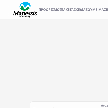
ΞΕΚΙΝΗΣΤΕ ΤΟ ΤΑΞ
ΠΡΟΟΡΙΣΜΟΊ
ΠΑΚΕΤΑ
ΣΧΕΔΙΆΖΟΥΜΕ ΜΑΖΊ
ΑΤΟΜΙΚΑ - TAILOR MADE TRIPS
Εκδρομές
MICE & DMC
Αναχωρήσεις από..
Προορισμός...
ΣΧΟΛΙΚΕΣ ΕΚΔΡΟΜΕΣ
ΓΑΜΗΛΙΟ ΤΑΞΙΔΙ
ΕΚΔΡΟΜΕΣ ΣΥΛΛΟΓΩΝ - ΣΩΜΑΤΕΙΩΝ
Αναχ