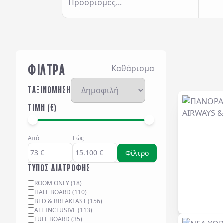
Προορισμός...
ΦΙΛΤΡΑ
Καθάρισμα
ΤΑΞΙΝΟΜΗΣΗ
ΤΙΜΗ (€)
Από
Εώς
Φίλτρο
ΤΥΠΟΣ ΔΙΑΤΡΟΦΗΣ
ROOM ONLY
(
18
)
HALF BOARD
(
110
)
BED & BREAKFAST
(
156
)
ALL INCLUSIVE
(
113
)
FULL BOARD
(
35
)