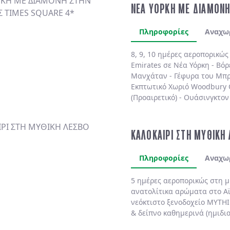
ΝΕΑ ΥΟΡΚΗ ΜΕ ΔΙΑΜΟΝΗ
Πληροφορίες
Αναχω
8, 9, 10 ημέρες αεροπορικώ
Emirates
σε
Νέα Υόρκη
-
Βόρ
Μανχάταν
-
Γέφυρα του Μπρ
Εκπτωτικό Χωριό Woodbury
(Προαιρετικό)
-
Ουάσινγκτον 
(Προαιρετικό)
. Διαμονή πάν
πολυτελές
MARRIOTT MARQU
BY HILTON NEW YORK TIME
ΚΑΛΟΚΑΙΡΙ ΣΤΗ ΜΥΘΙΚΗ
SHELBURNE SONESTA 4*
χωρ
Πληροφορίες
Αναχω
5 ημέρες αεροπορικώς στη 
ανατολίτικα αρώματα στο
Α
νεόκτιστο ξενοδοχείο
MYTHI
& δείπνο
καθημερινά
(ημιδι