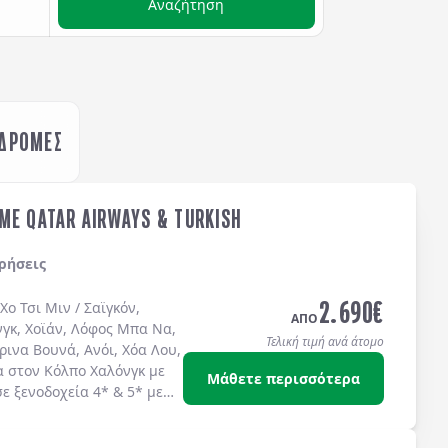
Αναζήτηση
ΚΔΡΟΜΕΣ
ME QATAR AIRWAYS & TURKISH
ρήσεις
2.690
€
Χο Τσι Μιν / Σαϊγκόν
,
ΑΠΟ
νγκ
,
Χοϊάν
,
Λόφος Μπα Να
,
Τελική τιμή ανά άτομο
ρινα Βουνά
,
Ανόι
,
Χόα Λου
,
α στον
Κόλπο Χαλόνγκ
με
Μάθετε περισσότερα
σε
ξενοδοχεία 4*
&
5*
με