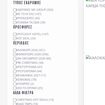
ΤΥΠΟΣ ΕΚΔΡΟΜΗΣ
ΕΚΔΡΟΜΈΣ ΜΕ GROUP
(
262
)
ΜΕ ΤΟ ΙΧ ΣΑΣ
(
147
)
ΚΡΟΥΑΖΙΈΡΕΣ
(
45
)
ΑΤΟΜΙΚΆ ΤΑΞΊΔΙΑ
(
30
)
ΠΡΟΣΦΟΡΕΣ
SPOTLIGHT HOTEL
(
147
)
HOT DEAL
(
24
)
ΠΕΡΙΟΔΟΣ
ΚΑΛΟΚΑΙΡΙ 2026
(
321
)
ΦΘΙΝΟΠΩΡΟ 2026
(
356
)
28Η ΟΚΤΩΒΡΙΟΥ 2026
(
80
)
PRE CHRISTMAS
(
34
)
ΧΡΙΣΤΟΥΓΕΝΝΑ
(
47
)
ΠΡΩΤΟΧΡΟΝΙΑ
(
44
)
ΘΕΟΦΑΝΕΙΑ 2027
(
17
)
ΧΕΙΜΩΝΑΣ
(
78
)
ΑΠΟΚΡΙΕΣ
(
2
)
ΟΛΟ ΤΟ ΧΡΟΝΟ
(
25
)
ΑΛΛΑ ΦΙΛΤΡΑ
CHRISTMAS HOT DEALS
(
19
)
ROAD TRIPS
(
19
)