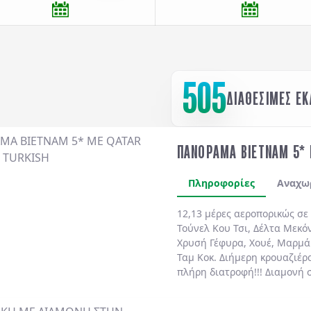
505
ΔΙΑΘΕΣΙΜΕΣ Ε
ΠΑΝΟΡΑΜΑ ΒΙΕΤΝΑΜ 5* 
Πληροφορίες
Αναχω
12,13 μέρες αεροπορικώς σε
Τούνελ Κου Τσι
,
Δέλτα Μεκό
Χρυσή Γέφυρα
,
Χουέ
,
Μαρμά
Ταμ Κοκ
. Διήμερη κρουαζιέρ
πλήρη διατροφή!!!
Διαμονή 
ημιδιατροφή
καθημερινά.