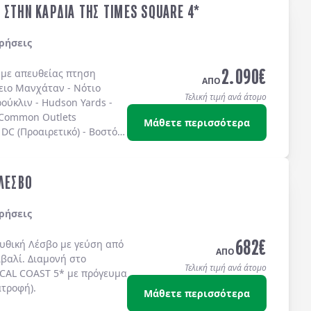
 ΣΤΗΝ ΚΑΡΔΙΑ ΤΗΣ TIMES SQUARE 4*
ρήσεις
2.090
€
ς με απευθείας πτηση
ΑΠΟ
ειο Μανχάταν
-
Νότιο
Τελική τιμή ανά άτομο
ούκλιν
-
Hudson Yards
-
 Common Outlets
Μάθετε περισσότερα
DC (Προαιρετικό)
-
Βοστόνη
ω στην
TIMES SQUARE
στο
IS 4* sup.
ή στο
TEMPO
S SQUARE 4*
ή στο
 ΛΕΣΒΟ
ίς πρωινό.
ρήσεις
682
€
μυθική
Λέσβο
με γεύση από
ΑΠΟ
ϊβαλί
. Διαμονή στο
Τελική τιμή ανά άτομο
CAL COAST 5*
με
πρόγευμα
ατροφή)
.
Μάθετε περισσότερα