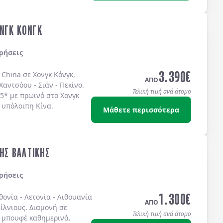
ΝΓΚ ΚΟΝΓΚ
ρήσεις
3.390
€
 China σε Χονγκ Κόνγκ,
ΑΠΟ
Χαντσόου - Σιάν - Πεκίνο.
Τελική τιμή ανά άτομο
 5* με πρωινό στο Χονγκ
 υπόλοιπη Κίνα.
Μάθετε περισσότερα
ΤΗΣ ΒΑΛΤΙΚΗΣ
ρήσεις
1.300
€
θονία
-
Λετονία
-
Λιθουανία
ΑΠΟ
ίλνιους
. Διαμονή σε
Τελική τιμή ανά άτομο
 μπουφέ
καθημερινά.