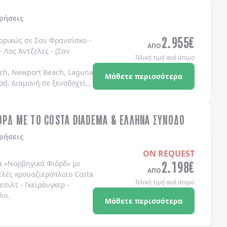
ρήσεις
2.955
€
πορικώς σε
Σαν Φρανσίσκο
-
ΑΠΟ
-
Λος Άντζελες
-
(Σαν
Τελική τιμή ανά άτομο
ch, Newport Beach, Laguna Beach Dana Point, Coronado Island)
Μάθετε περισσότερα
od
. Διαμονή σε
ξενοδοχεία
ΟΡΔ ΜΕ ΤΟ COSTA DIADEMA & ΕΛΛΗΝΑ ΣΥΝΟΔΟ
ρήσεις
ON REQUEST
2.198
€
α
«Νορβηγικά Φιόρδ»
με
ΑΠΟ
ελές κρουαζιερόπλοιο
Costa
Τελική τιμή ανά άτομο
λεσιλτ
-
Γκεϊράνγκερ
-
λο
.
Μάθετε περισσότερα