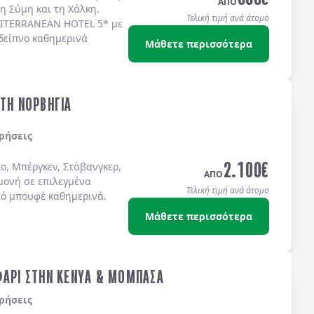
ΑΠΟ
τη
Σύμη
και τη
Χάλκη
.
Τελική τιμή ανά άτομο
ITERRANEAN HOTEL 5*
με
δείπνο καθημερινά
Μάθετε περισσότερα
ΣΤΗ ΝΟΡΒΗΓΙΑ
ρήσεις
2.100
€
ο, Μπέργκεν, Στάβανγκερ,
ΑΠΟ
μονή σε επιλεγμένα
Τελική τιμή ανά άτομο
νό μπουφέ καθημερινά.
Μάθετε περισσότερα
ΦΑΡΙ ΣΤΗΝ ΚΕΝΥΑ & ΜΟΜΠΑΣΑ
ρήσεις