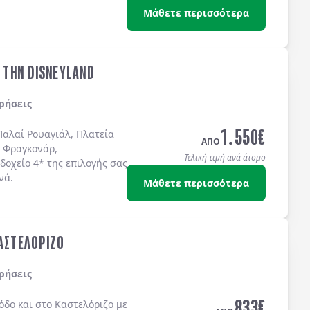
Μάθετε περισσότερα
& ΤΗΝ DISNEYLAND
ρήσεις
1.550
€
Παλαί Ρουαγιάλ, Πλατεία
ΑΠΟ
 Φραγκονάρ,
Τελική τιμή ανά άτομο
δοχείo 4* της επιλογής σας
νά.
Μάθετε περισσότερα
ΚΑΣΤΕΛΟΡΙΖΟ
ρήσεις
833
€
όδο
και στο
Καστελόριζο
με