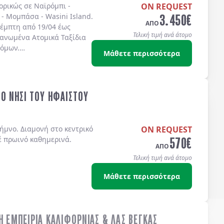
πορικώς σε
Ναϊρόμπι -
ON REQUEST
3.450
€
 - Μομπάσα - Wasini Island
.
ΑΠΟ
έμπτη από 19/04 έως
Τελική τιμή ανά άτομο
γανωμένα Ατομικά Ταξίδια
τόμων.
Μάθετε περισσότερα
ΤΟ ΝΗΣΙ ΤΟΥ ΗΦΑΙΣΤΟΥ
ήμνο. Διαμονή στο κεντρικό
ON REQUEST
570
€
έ πρωινό καθημερινά.
ΑΠΟ
Τελική τιμή ανά άτομο
Μάθετε περισσότερα
Η ΕΜΠΕΙΡΙΑ ΚΑΛΙΦΟΡΝΙΑΣ & ΛΑΣ ΒΕΓΚΑΣ