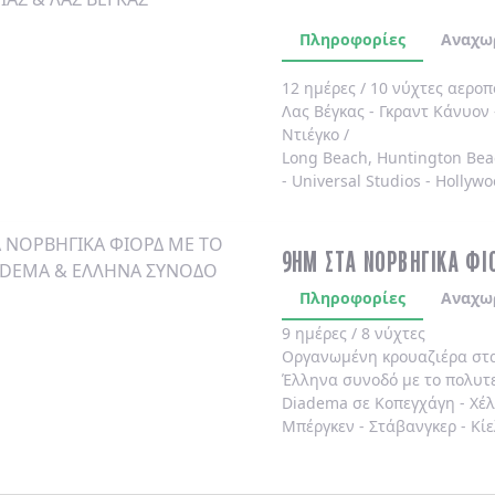
Πληροφορίες
Αναχω
12 ημέρες / 10 νύχτες αερο
Λας Βέγκας
-
Γκραντ Κάνυον
Ντιέγκο /
Long Beach, Huntington Bea
-
Universal Studios
-
Hollywo
4* χωρίς πρωινό
.
9ΗΜ ΣΤΑ ΝΟΡΒΗΓΙΚΑ ΦΙ
Πληροφορίες
Αναχω
9 ημέρες / 8 νύχτες
Οργανωμένη κρουαζιέρα στ
Έλληνα συνοδό
με το πολυτ
Diadema
σε
Κοπεγχάγη
-
Χέ
Μπέργκεν
-
Στάβανγκερ
-
Κίε