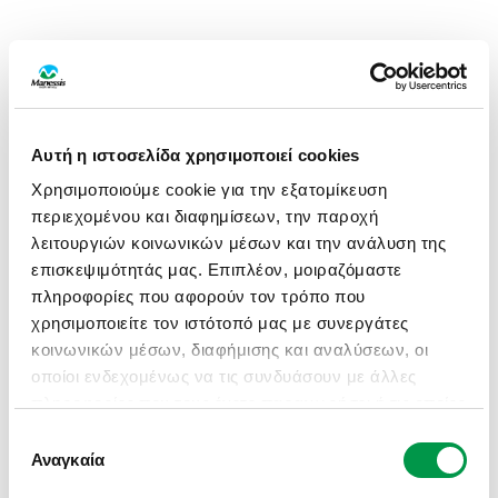
Αυτή η ιστοσελίδα χρησιμοποιεί cookies
Χρησιμοποιούμε cookie για την εξατομίκευση
περιεχομένου και διαφημίσεων, την παροχή
λειτουργιών κοινωνικών μέσων και την ανάλυση της
επισκεψιμότητάς μας. Επιπλέον, μοιραζόμαστε
πληροφορίες που αφορούν τον τρόπο που
χρησιμοποιείτε τον ιστότοπό μας με συνεργάτες
κοινωνικών μέσων, διαφήμισης και αναλύσεων, οι
οποίοι ενδεχομένως να τις συνδυάσουν με άλλες
πληροφορίες που τους έχετε παραχωρήσει ή τις οποίες
έχουν συλλέξει σε σχέση με την από μέρους σας
Επιλογή
APPLICATION ERROR: A CLIENT-SIDE EXCEPTION HAS
χρήση των υπηρεσιών τους.
Αναγκαία
συγκατάθεσης
OCCURRED (SEE THE BROWSER CONSOLE FOR MORE