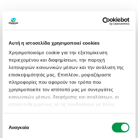
Αυτή η ιστοσελίδα χρησιμοποιεί cookies
Χρησιμοποιούμε cookie για την εξατομίκευση
περιεχομένου και διαφημίσεων, την παροχή
λειτουργιών κοινωνικών μέσων και την ανάλυση της
επισκεψιμότητάς μας. Επιπλέον, μοιραζόμαστε
πληροφορίες που αφορούν τον τρόπο που
χρησιμοποιείτε τον ιστότοπό μας με συνεργάτες
κοινωνικών μέσων, διαφήμισης και αναλύσεων, οι
οποίοι ενδεχομένως να τις συνδυάσουν με άλλες
πληροφορίες που τους έχετε παραχωρήσει ή τις οποίες
έχουν συλλέξει σε σχέση με την από μέρους σας
Επιλογή
APPLICATION ERROR: A CLIENT-SIDE EXCEPTION HAS
χρήση των υπηρεσιών τους.
Αναγκαία
συγκατάθεσης
OCCURRED (SEE THE BROWSER CONSOLE FOR MORE