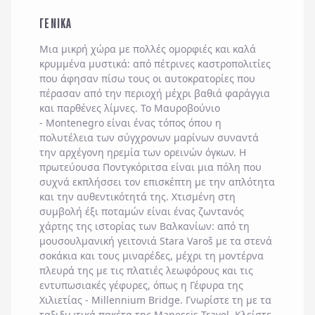
ΓΕΝΙΚΑ
Μια μικρή χώρα με πολλές ομορφιές και καλά
κρυμμένα μυστικά: από πέτρινες καστροπολιτίες
που άφησαν πίσω τους οι αυτοκρατορίες που
πέρασαν από την περιοχή μέχρι βαθιά φαράγγια
και παρθένες λίμνες. Το
Μαυροβούνιο
-
Montenegro
είναι ένας τόπος όπου η
πολυτέλεια των σύγχρονων μαρίνων συναντά
την αρχέγονη ηρεμία των ορεινών όγκων. Η
πρωτεύουσα
Ποντγκόριτσα
είναι μια πόλη που
συχνά εκπλήσσει τον επισκέπτη με την απλότητα
και την αυθεντικότητά της. Χτισμένη στη
συμβολή έξι ποταμών είναι ένας ζωντανός
χάρτης της ιστορίας των Βαλκανίων: από τη
μουσουλμανική γειτονιά
Stara Varoš
με τα στενά
σοκάκια και τους μιναρέδες, μέχρι τη μοντέρνα
πλευρά της με τις πλατιές λεωφόρους και τις
εντυπωσιακές γέφυρες, όπως η
Γέφυρα της
Χιλιετίας -
Millennium Bridge
. Γνωρίστε τη με τα
ταξιδιωτικά πακέτα της
Manessis Travel
. Κλείστε