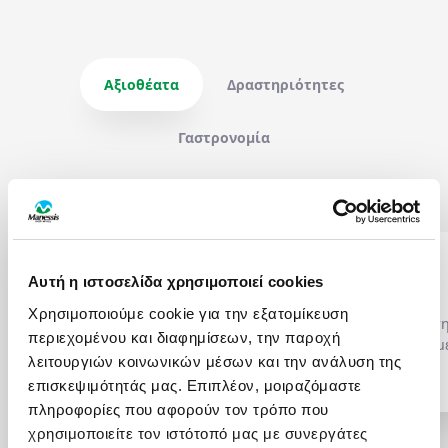
Αξιοθέατα
Δραστηριότητες
Γαστρονομία
ΚΟΤΟΡ
ΜΠΟΥΝΤΒΑ
Αυτή η ιστοσελίδα χρησιμοποιεί cookies
Το
Κότορ -
Kotor
είναι μια
Η
Μπούντβα
Χρησιμοποιούμε cookie για την εξατομίκευση
από τις πιο
-
Budva
συνδυάζει τ
περιεχομένου και διαφημίσεων, την παροχή
καλοδιατηρημένες
ιστορία 2.500 ετών μ
λειτουργιών κοινωνικών μέσων και την ανάλυση της
μεσαιωνικές πόλεις της
κοσμοπολίτικη ζωή. 
Περισσότερα...
Περισσότερα...
επισκεψιμότητάς μας. Επιπλέον, μοιραζόμαστε
Αδριατικής. Φωλιασμένο στο
πόλη, χτισμένη, πάν
βάθος ενός κόλπου που
μικρή χερσόνησο, είν
πληροφορίες που αφορούν τον τρόπο που
μοιάζει με φιόρδ,
οχυρωμένο κόσμημα 
χρησιμοποιείτε τον ιστότοπό μας με συνεργάτες