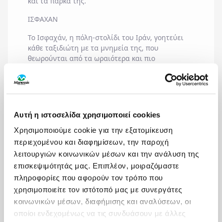
και τα πάρκα της.
ΙΣΦΑΧΑΝ
Το Ισφαχάν, η πόλη-στολίδι του Ιράν, γοητεύει
κάθε ταξιδιώτη με τα μνημεία της, που
θεωρούνται από τα ωραιότερα και πιο
ενδιαφέροντα του μουσουλμανικού κόσμου. Η
λέξη Ισφαχάν είναι παρθική και σημαίνει
στρατόπεδο. Οι Ιρανοί ονομάζουν την πόλη αυτή
"Esfahān nesf-e jahān ast", που σημαίνει "το
ήμισυ του κόσμου", εννοώντας ότι αν κάποιος δει
Αυτή η ιστοσελίδα χρησιμοποιεί cookies
το Ισφαχάν είναι σαν να έχει δει τον μισό κόσμο.
Χρησιμοποιούμε cookie για την εξατομίκευση
Βρίσκεται στο κεντρικό Ιράν, 350 χιλιόμετρα
νότια της Τεχεράνης, σε ίση περίπου απόσταση
περιεχομένου και διαφημίσεων, την παροχή
από την Κασπία θάλασσα και τον Περσικό κόλπο.
λειτουργιών κοινωνικών μέσων και την ανάλυση της
Είναι κτισμένη στη βόρεια όχθη του ποταμού
επισκεψιμότητάς μας. Επιπλέον, μοιραζόμαστε
Ζαγιαντέ. Υπήρξε σταθμός καραβανιών και
πληροφορίες που αφορούν τον τρόπο που
κέντρο εμπορικών διακινήσεων με μακρινές
χρησιμοποιείτε τον ιστότοπό μας με συνεργάτες
επαρχίες. Είναι η ωραιότερη και πιο πράσινη
κοινωνικών μέσων, διαφήμισης και αναλύσεων, οι
πόλη της Περσίας, με τους βαθυκύανους
οποίοι ενδεχομένως να τις συνδυάσουν με άλλες
τρούλους των εξαίσιων κτιρίων της να