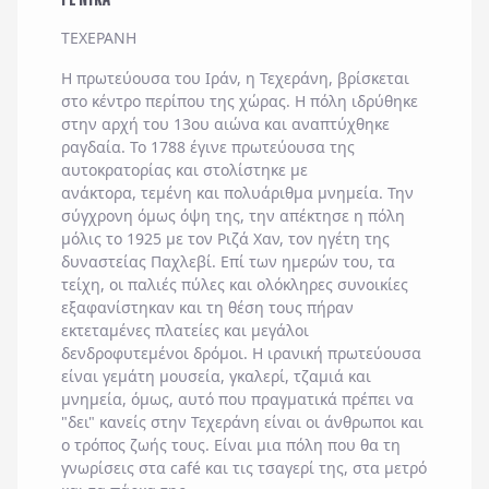
ΤΕΧΕΡΑΝΗ
Η πρωτεύουσα του Ιράν, η Τεχεράνη, βρίσκεται
στο κέντρο περίπου της χώρας. Η πόλη ιδρύθηκε
στην αρχή του 13ου αιώνα και αναπτύχθηκε
ραγδαία. Το 1788 έγινε πρωτεύουσα της
αυτοκρατορίας και στολίστηκε με
ανάκτορα, τεμένη και πολυάριθμα μνημεία. Την
σύγχρονη όμως όψη της, την απέκτησε η πόλη
μόλις το 1925 με τον Ριζά Χαν, τον ηγέτη της
δυναστείας Παχλεβί. Επί των ημερών του, τα
τείχη, οι παλιές πύλες και ολόκληρες συνοικίες
εξαφανίστηκαν και τη θέση τους πήραν
εκτεταμένες πλατείες και μεγάλοι
δενδροφυτεμένοι δρόμοι. Η ιρανική πρωτεύουσα
είναι γεμάτη μουσεία, γκαλερί, τζαμιά και
μνημεία, όμως, αυτό που πραγματικά πρέπει να
"δει" κανείς στην Τεχεράνη είναι οι άνθρωποι και
ο τρόπος ζωής τους. Είναι μια πόλη που θα τη
γνωρίσεις στα café και τις τσαγερί της, στα μετρό