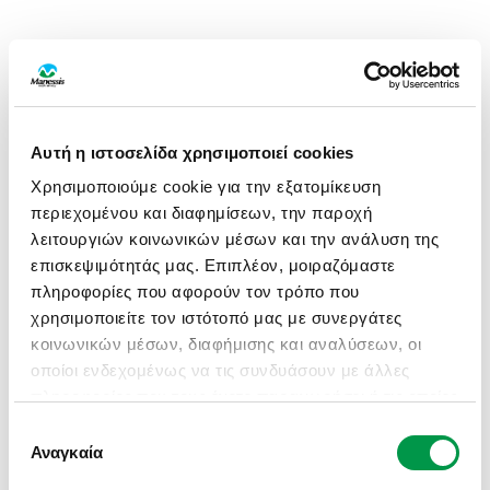
Αυτή η ιστοσελίδα χρησιμοποιεί cookies
Χρησιμοποιούμε cookie για την εξατομίκευση
περιεχομένου και διαφημίσεων, την παροχή
λειτουργιών κοινωνικών μέσων και την ανάλυση της
επισκεψιμότητάς μας. Επιπλέον, μοιραζόμαστε
πληροφορίες που αφορούν τον τρόπο που
χρησιμοποιείτε τον ιστότοπό μας με συνεργάτες
κοινωνικών μέσων, διαφήμισης και αναλύσεων, οι
οποίοι ενδεχομένως να τις συνδυάσουν με άλλες
πληροφορίες που τους έχετε παραχωρήσει ή τις οποίες
έχουν συλλέξει σε σχέση με την από μέρους σας
Επιλογή
APPLICATION ERROR: A CLIENT-SIDE EXCEPTION HAS
χρήση των υπηρεσιών τους.
Αναγκαία
συγκατάθεσης
OCCURRED (SEE THE BROWSER CONSOLE FOR MORE