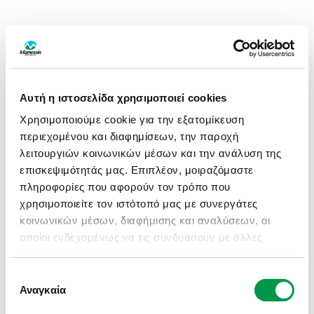
Αυτή η ιστοσελίδα χρησιμοποιεί cookies
Χρησιμοποιούμε cookie για την εξατομίκευση
περιεχομένου και διαφημίσεων, την παροχή
λειτουργιών κοινωνικών μέσων και την ανάλυση της
επισκεψιμότητάς μας. Επιπλέον, μοιραζόμαστε
πληροφορίες που αφορούν τον τρόπο που
χρησιμοποιείτε τον ιστότοπό μας με συνεργάτες
κοινωνικών μέσων, διαφήμισης και αναλύσεων, οι
οποίοι ενδεχομένως να τις συνδυάσουν με άλλες
πληροφορίες που τους έχετε παραχωρήσει ή τις οποίες
έχουν συλλέξει σε σχέση με την από μέρους σας
Επιλογή
APPLICATION ERROR: A CLIENT-SIDE EXCEPTION HAS
χρήση των υπηρεσιών τους.
Αναγκαία
συγκατάθεσης
OCCURRED (SEE THE BROWSER CONSOLE FOR MORE