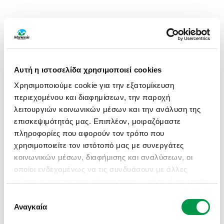
Αυτή η ιστοσελίδα χρησιμοποιεί cookies
Χρησιμοποιούμε cookie για την εξατομίκευση
περιεχομένου και διαφημίσεων, την παροχή
λειτουργιών κοινωνικών μέσων και την ανάλυση της
επισκεψιμότητάς μας. Επιπλέον, μοιραζόμαστε
πληροφορίες που αφορούν τον τρόπο που
χρησιμοποιείτε τον ιστότοπό μας με συνεργάτες
κοινωνικών μέσων, διαφήμισης και αναλύσεων, οι
οποίοι ενδεχομένως να τις συνδυάσουν με άλλες
πληροφορίες που τους έχετε παραχωρήσει ή τις οποίες
έχουν συλλέξει σε σχέση με την από μέρους σας
Επιλογή
APPLICATION ERROR: A CLIENT-SIDE EXCEPTION HAS
χρήση των υπηρεσιών τους.
Αναγκαία
συγκατάθεσης
OCCURRED (SEE THE BROWSER CONSOLE FOR MORE