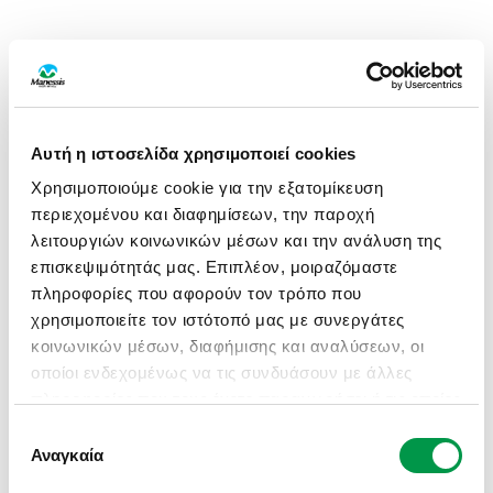
Αυτή η ιστοσελίδα χρησιμοποιεί cookies
Χρησιμοποιούμε cookie για την εξατομίκευση
περιεχομένου και διαφημίσεων, την παροχή
λειτουργιών κοινωνικών μέσων και την ανάλυση της
επισκεψιμότητάς μας. Επιπλέον, μοιραζόμαστε
πληροφορίες που αφορούν τον τρόπο που
χρησιμοποιείτε τον ιστότοπό μας με συνεργάτες
κοινωνικών μέσων, διαφήμισης και αναλύσεων, οι
οποίοι ενδεχομένως να τις συνδυάσουν με άλλες
πληροφορίες που τους έχετε παραχωρήσει ή τις οποίες
έχουν συλλέξει σε σχέση με την από μέρους σας
Επιλογή
APPLICATION ERROR: A CLIENT-SIDE EXCEPTION HAS
χρήση των υπηρεσιών τους.
Αναγκαία
συγκατάθεσης
OCCURRED (SEE THE BROWSER CONSOLE FOR MORE