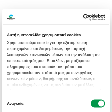
Αυτή η ιστοσελίδα χρησιμοποιεί cookies
Χρησιμοποιούμε cookie για την εξατομίκευση
περιεχομένου και διαφημίσεων, την παροχή
λειτουργιών κοινωνικών μέσων και την ανάλυση της
επισκεψιμότητάς μας. Επιπλέον, μοιραζόμαστε
πληροφορίες που αφορούν τον τρόπο που
χρησιμοποιείτε τον ιστότοπό μας με συνεργάτες
κοινωνικών μέσων, διαφήμισης και αναλύσεων, οι
οποίοι ενδεχομένως να τις συνδυάσουν με άλλες
πληροφορίες που τους έχετε παραχωρήσει ή τις οποίες
έχουν συλλέξει σε σχέση με την από μέρους σας
Επιλογή
APPLICATION ERROR: A CLIENT-SIDE EXCEPTION HAS
χρήση των υπηρεσιών τους.
Αναγκαία
συγκατάθεσης
OCCURRED (SEE THE BROWSER CONSOLE FOR MORE