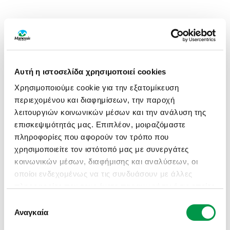
Αυτή η ιστοσελίδα χρησιμοποιεί cookies
Χρησιμοποιούμε cookie για την εξατομίκευση
περιεχομένου και διαφημίσεων, την παροχή
λειτουργιών κοινωνικών μέσων και την ανάλυση της
επισκεψιμότητάς μας. Επιπλέον, μοιραζόμαστε
πληροφορίες που αφορούν τον τρόπο που
χρησιμοποιείτε τον ιστότοπό μας με συνεργάτες
κοινωνικών μέσων, διαφήμισης και αναλύσεων, οι
οποίοι ενδεχομένως να τις συνδυάσουν με άλλες
πληροφορίες που τους έχετε παραχωρήσει ή τις οποίες
έχουν συλλέξει σε σχέση με την από μέρους σας
Επιλογή
APPLICATION ERROR: A CLIENT-SIDE EXCEPTION HAS
χρήση των υπηρεσιών τους.
Αναγκαία
συγκατάθεσης
OCCURRED (SEE THE BROWSER CONSOLE FOR MORE