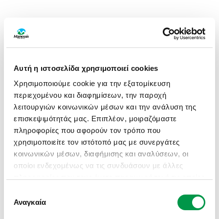
Αυτή η ιστοσελίδα χρησιμοποιεί cookies
Χρησιμοποιούμε cookie για την εξατομίκευση
περιεχομένου και διαφημίσεων, την παροχή
λειτουργιών κοινωνικών μέσων και την ανάλυση της
επισκεψιμότητάς μας. Επιπλέον, μοιραζόμαστε
πληροφορίες που αφορούν τον τρόπο που
χρησιμοποιείτε τον ιστότοπό μας με συνεργάτες
κοινωνικών μέσων, διαφήμισης και αναλύσεων, οι
οποίοι ενδεχομένως να τις συνδυάσουν με άλλες
πληροφορίες που τους έχετε παραχωρήσει ή τις οποίες
έχουν συλλέξει σε σχέση με την από μέρους σας
Επιλογή
APPLICATION ERROR: A CLIENT-SIDE EXCEPTION HAS
χρήση των υπηρεσιών τους.
Αναγκαία
συγκατάθεσης
OCCURRED (SEE THE BROWSER CONSOLE FOR MORE