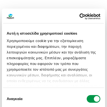
Αυτή η ιστοσελίδα χρησιμοποιεί cookies
Χρησιμοποιούμε cookie για την εξατομίκευση
περιεχομένου και διαφημίσεων, την παροχή
λειτουργιών κοινωνικών μέσων και την ανάλυση της
επισκεψιμότητάς μας. Επιπλέον, μοιραζόμαστε
πληροφορίες που αφορούν τον τρόπο που
χρησιμοποιείτε τον ιστότοπό μας με συνεργάτες
κοινωνικών μέσων, διαφήμισης και αναλύσεων, οι
οποίοι ενδεχομένως να τις συνδυάσουν με άλλες
πληροφορίες που τους έχετε παραχωρήσει ή τις οποίες
έχουν συλλέξει σε σχέση με την από μέρους σας
Επιλογή
APPLICATION ERROR: A CLIENT-SIDE EXCEPTION HAS
χρήση των υπηρεσιών τους.
Αναγκαία
συγκατάθεσης
OCCURRED (SEE THE BROWSER CONSOLE FOR MORE