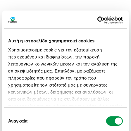
Αυτή η ιστοσελίδα χρησιμοποιεί cookies
Χρησιμοποιούμε cookie για την εξατομίκευση
περιεχομένου και διαφημίσεων, την παροχή
λειτουργιών κοινωνικών μέσων και την ανάλυση της
επισκεψιμότητάς μας. Επιπλέον, μοιραζόμαστε
πληροφορίες που αφορούν τον τρόπο που
χρησιμοποιείτε τον ιστότοπό μας με συνεργάτες
κοινωνικών μέσων, διαφήμισης και αναλύσεων, οι
οποίοι ενδεχομένως να τις συνδυάσουν με άλλες
πληροφορίες που τους έχετε παραχωρήσει ή τις οποίες
έχουν συλλέξει σε σχέση με την από μέρους σας
Επιλογή
APPLICATION ERROR: A CLIENT-SIDE EXCEPTION HAS
χρήση των υπηρεσιών τους.
Αναγκαία
συγκατάθεσης
OCCURRED (SEE THE BROWSER CONSOLE FOR MORE