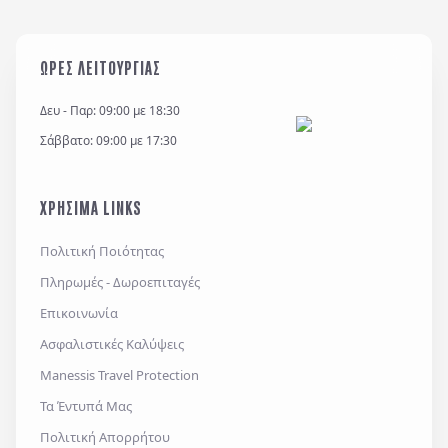
Η εταιρεία μας διατηρεί και επεξεργάζεται δεδομένα
σύμφωνα με τον κανονισμό GDPR (EE 2016/679) και
για όσο χρονικό διάστημα απαιτείται προς
ΩΡΕΣ ΛΕΙΤΟΥΡΓΙΑΣ
εξυπηρέτηση κάθε έννομου συμφέροντος ή
υποχρέωσης της και για την θεμελίωση, άσκηση ή
Δευ - Παρ: 09:00 με 18:30
υποστήριξη νομικών αξιώσεων.
Σάββατο: 09:00 με 17:30
*
Έχω διαβάσει και αποδέχομαι τους
όρους χρήσης
και την
πολιτική απορρήτου
, καθώς και τους
ΧΡΗΣΙΜΑ LINKS
Γενικούς Όρους Συμμετοχής
Επιθυμώ να λαμβάνω προσφορές μέσω e-mail,
Πολιτική Ποιότητας
εφαρμογών επικοινωνίας ή/και sms.
Πληρωμές - Δωροεπιταγές
Επικοινωνία
Ασφαλιστικές Καλύψεις
Αποστολή
Manessis Travel Protection
Τα Έντυπά Μας
Πολιτική Απορρήτου