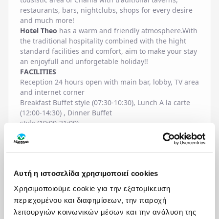
restaurants, bars, nightclubs, shops for every desire
and much more!
Hotel Theo
has a warm and friendly atmosphere.With
the traditional hospitality combined with the hight
standard facilities and comfort, aim to make your stay
an enjoyfull and unforgetable holiday!!
FACILITIES
Reception 24 hours open with main bar, lobby, TV area
and internet corner
Breakfast Buffet style (07:30-10:30), Lunch A la carte
(12:00-14:30) , Dinner Buffet
style (19:00-21:00)
Poolbar open 10.00-23.00, free wireless internet
Play ground
Arcade games
Swimming pool - kids pool - indoor pool open 08.00-
Αυτή η ιστοσελίδα χρησιμοποιεί cookies
20.00
Fitness room open 08.00-20.00
Χρησιμοποιούμε cookie για την εξατομίκευση
περιεχομένου και διαφημίσεων, την παροχή
λειτουργιών κοινωνικών μέσων και την ανάλυση της