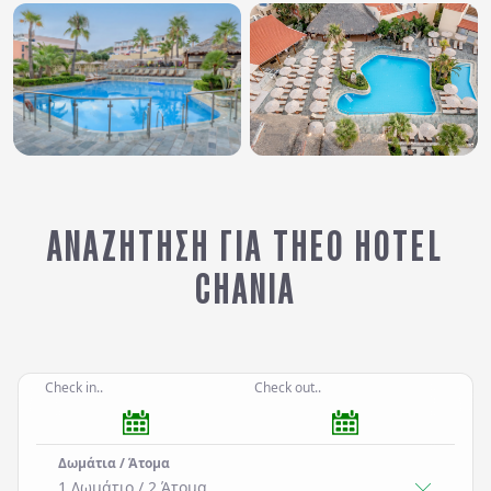
ΑΝΑΖΉΤΗΣΗ ΓΙΑ THEO HOTEL
CHANIA
Check in..
Check out..
Δωμάτια / Άτομα
1 Δωμάτιο
/
2
Άτομα