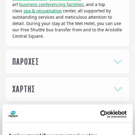
art
business conferencing facilities
, and a top
class
spa & rejuvenation
center, all supported by
outstanding services and meticulous attention to
detail. During your stay at The Met Hotel, you can use
our Free Shuttle bus transfer from and to the Aristotle
Central Square.
ΠΑΡΟΧΕΣ
HOTEL AMENITIES
ΧΑΡΤΗΣ
24 Hour Front Desk
Massage
Babysitting
Meeting and Banquet
Bar
Facilities
Business center
Multiple restaurants
ΦΟΡΜΑ ΕΝΔΙΑΦΕΡΟΝΤΟΣ
Connecting Rooms
Outdoor pool
Facilities for disabled
Parking
Ενδιαφέρομαι για / Interested in
*
guests
Room Service
Fitness Centre
Sauna
The Met Hotel