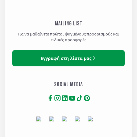
Laundry – Ironing
Balcony with sea view
service (extra cost)
MAILING LIST
Για να μαθαίνετε πρώτοι ψαγμένους προορισμούς και
DOUBLE EXECUTIVE SEA VIEW
ειδικές προσφορές
Kettle (upon request)
Private bath with tub or
Fridge – Mini Bar (extra
tub with Jacuzzi shower
Εγγραφή στη λίστα μας
cost)
Bath towels
Plasma TV
Bathrobes
Safe Box
Slippers
A/C
Branded Bathroom
SOCIAL MEDIA
Direct telephone line
Amenities
Wake up call
Hair dryer
Baby Cot
Shaver socket
Free WiFi
Coco-Mat Mattresses
Laundry – Ironing
Balcony with sea view
service (extra cost)