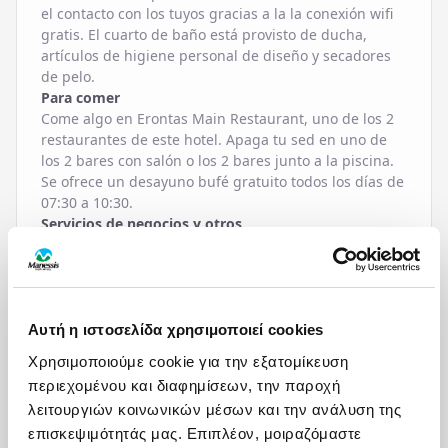
el contacto con los tuyos gracias a la la conexión wifi
gratis. El cuarto de baño está provisto de ducha,
artículos de higiene personal de diseño y secadores
de pelo.
Para comer
Come algo en Erontas Main Restaurant, uno de los 2
restaurantes de este hotel. Apaga tu sed en uno de
los 2 bares con salón o los 2 bares junto a la piscina.
Se ofrece un desayuno bufé gratuito todos los días de
07:30 a 10:30.
Servicios de negocios y otros
Tendrás tintorería, un servicio de recepción las 24
horas y atención multilingüe a tu disposición. Hay un
aparcamiento sin asistencia gratuito disponible.
. ((* Sorry, this information is not available in the
selected language and is shown in ES)
Αυτή η ιστοσελίδα χρησιμοποιεί cookies
Χρησιμοποιούμε cookie για την εξατομίκευση
περιεχομένου και διαφημίσεων, την παροχή
ΠΑΡΟΧΕΣ
λειτουργιών κοινωνικών μέσων και την ανάλυση της
επισκεψιμότητάς μας. Επιπλέον, μοιραζόμαστε