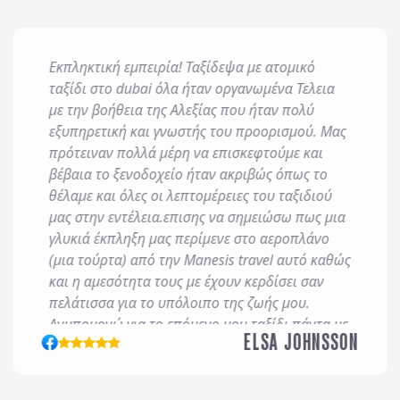
Εκπληκτική εμπειρία! Ταξίδεψα με ατομικό
 και επεξεργάζεται δεδομένα σύμφωνα με τον κανονισμό GDPR (EE 2
ταξίδι στο dubai όλα ήταν οργανωμένα Τελεια
είται προς εξυπηρέτηση κάθε έννομου συμφέροντος ή υποχρέωσης 
με την βοήθεια της Αλεξίας που ήταν πολύ
οστήριξη νομικών αξιώσεων.
εξυπηρετική και γνωστής του προορισμού. Μας
πρότειναν πολλά μέρη να επισκεφτούμε και
οδέχομαι τους
όρους χρήσης
και την
πολιτική απορρήτου
, καθώς κ
βέβαια το ξενοδοχείο ήταν ακριβώς όπως το
θέλαμε και όλες οι λεπτομέρειες του ταξιδιού
ροσφορές μέσω e-mail, εφαρμογών επικοινωνίας ή/και sms.
μας στην εντέλεια.επισης να σημειώσω πως μια
γλυκιά έκπληξη μας περίμενε στο αεροπλάνο
(μια τούρτα) από την Manesis travel αυτό καθώς
και η αμεσότητα τους με έχουν κερδίσει σαν
πελάτισσα για το υπόλοιπο της ζωής μου.
Ανυπομονώ για το επόμενο μου ταξίδι πάντα με
ELSA JOHNSSON
Manesis!