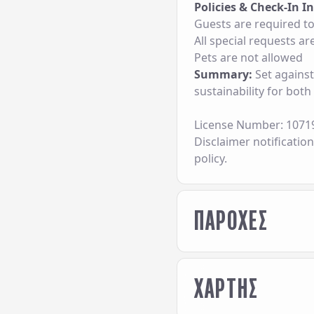
Policies & Check-In I
Guests are required to
All special requests are
Pets are not allowed
Summary:
Set against
sustainability for both
License Number:
1071
Disclaimer notification
policy.
ΠΑΡΟΧΕΣ
HOTEL SERVICES
ΧΑΡΤΗΣ
24-Hour Reception /
Airport / Port Trans