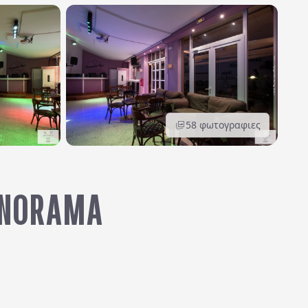
58
φωτογραφιες
PANORAMA