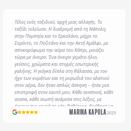
Τέλος ενός ταξιδιού, αρχή μιας αλλαγής. Το
016/679) και για όσο
ταξίδι τελείωσε. Η διαδρομή από τη Νάπολη,
της και για την
στην Πομπηία και το Ερκολάνο, μέχρι το
Σορέντο, το Ποζιτάνο και την Ακτή Αμάλφι, με
αποκορύφωμα την αύρα του Κάπρι, μοιάζει
αι τους
Γενικούς Όρους
τώρα με όνειρο. Ένα όνειρο γεμάτο ήλιο,
γεύσεις, χρώματα και στιγμές εσωτερικής
γαλήνης. Η γιόγκα δίπλα στη θάλασσα, με τον
ήχο των κυμάτων και τη μυρωδιά του αλατιού
στον αέρα, δεν ήταν απλώς άσκηση – ήταν μια
επιστροφή στον εαυτό μου. Κάθε αναπνοή, κάθε
Αποστολή
asana, κάθε σιωπή ανάμεσα στις λέξεις, με
έφερνε πιο κοντά σε κάτι βαθύτερο. Βρέθηκα να
MARINA KAPOLA
περπατώ στα στενά της Πομπηίας, να αγγίζω το
2025
χρόνο στο Ερκολάνο, να χάνομαι στα σοκάκια
του Ποζιτάνο και να αντικρίζω το απέραντο