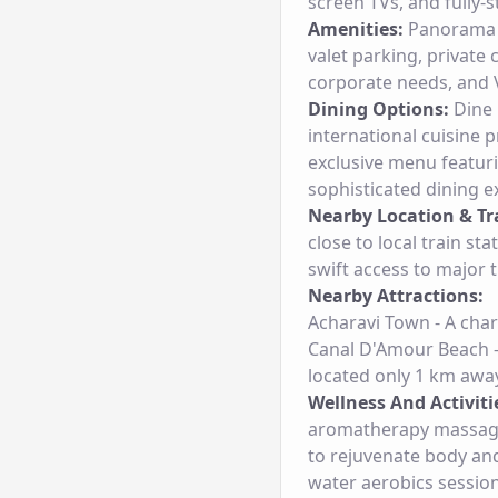
screen TVs, and fully-
Amenities:
Panorama Si
valet parking, private
corporate needs, and V
Dining Options:
Dine 
international cuisine 
exclusive menu featuri
sophisticated dining e
Nearby Location & Tr
close to local train sta
swift access to major t
Nearby Attractions:
Acharavi Town - A char
Canal D'Amour Beach -
located only 1 km awa
Wellness And Activiti
aromatherapy massages
to rejuvenate body and
water aerobics session