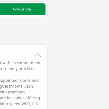
Αναζήτηση
ut with its commitment
o-friendly practices
ly appointed rooms and
d guestrooms. Each
d with premium
ate balconies offering
igh-speed Wi-Fi, flat-