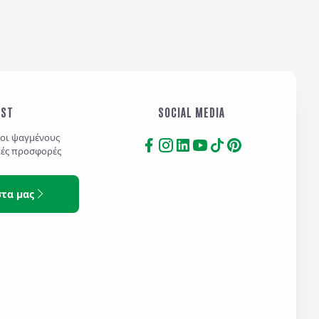
γαλάζιο από τους λόφους της Αμάλφι. Στο
Κάπρι, ο χρόνος σταμάτησε. Κι εγώ μαζί του.
Τώρα που επιστρέφω, δεν φεύγω πραγματικά.
Κάτι από εμένα έχει μείνει εκεί – και κάτι από
εκεί έχει έρθει μέσα μου. Το ταξίδι μπορεί να
τελείωσε, μα η εμπειρία έγινε μνήμη. Η μνήμη
έγινε φλόγα. Κι η φλόγα αυτή είναι η σπίθα για
IST
SOCIAL MEDIA
το επόμενο μου βήμα. Γιατί τελικά, κάθε τέλος
τοι ψαγμένους
είναι και μια αρχή.
κές προσφορές
στα μας