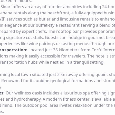
stocked minibars.
dari offers an array of top-tier amenities including 24-hou
 cabana rentals along the beachfront, a fully-equipped busin
IP services such as butler and limousine rentals to enhance
in elegance at our buffet-style restaurant serving a blend of
prepared by expert chefs. The rooftop bar provides panoram
ng signature cocktails. Guests can indulge in gourmet brea
xperiences like wine pairings or tasting menus through our
ansportation:
Located just 35 kilometers from Corfu Intern
tions making it easily accessible for travelers. The hotel's st
ransportation hubs while nestled in a tranquil setting.
ming local town situated just 2 km away offering quaint sh
 Renowned for its unique geological formations and stunn
y.
es:
Our wellness oasis includes a luxurious spa offering sig
 and hydrotherapy. A modern fitness center is available a
 mind. The outdoor pool area invites relaxation under the s
s.