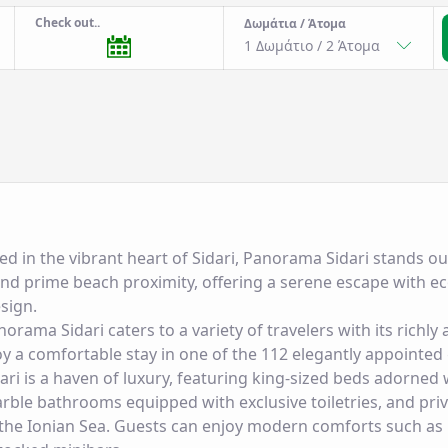
Check out..
Δωμάτια / Άτομα
1 Δωμάτιο
/
2
Άτομα
ed in the vibrant heart of Sidari, Panorama Sidari stands o
and prime beach proximity, offering a serene escape with ec
sign.
orama Sidari caters to a variety of travelers with its rich
oy a comfortable stay in one of the 112 elegantly appointe
ri is a haven of luxury, featuring king-sized beds adorne
ble bathrooms equipped with exclusive toiletries, and priv
the Ionian Sea. Guests can enjoy modern comforts such as h