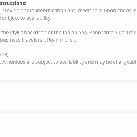
nstructions:
 provide photo identification and credit card upon check-in
 subject to availability
 the idyllic backdrop of the Ionian Sea, Panorama Sidari me
 business travelers... Read more...
909,
: Amenities are subject to availability and may be chargeabl
 Front Desk
Outdoor Playground
fer Service (upon charge)
Parking Area