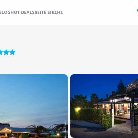
BLOG
HOT DEALS
ΔΕΊΤΕ ΕΠΊΣΗΣ
Εκδρομές
Ξενοδοχεία
Check out..
Δωμάτια / Άτομα
1 Δωμάτιο
/
2
Άτομα