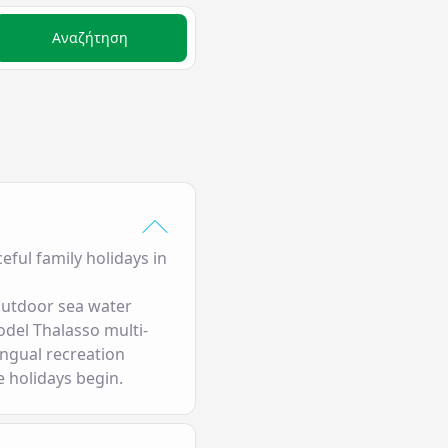
Αναζήτηση
ceful family holidays in
 outdoor sea water
odel Τhalasso multi-
ngual recreation
 holidays begin.