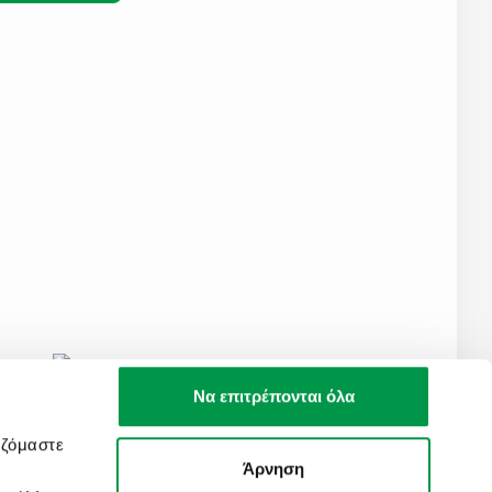
Να επιτρέπονται όλα
αζόμαστε
Άρνηση
Created by
Nelios