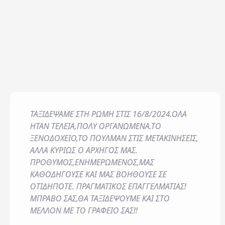
Doctor (upon reque
Fax & Photocopy Ser
Football Court 5x5
Σχόλια / Comments
Games / Play Room
Gym
Indoor Children's P
Jacuzzi Swimming P
Jewelry Shop
Laundry & Ironing S
ΤΑΞΙΔΕΨΑΜΕ ΣΤΗ ΡΩΜΗ ΣΤΙΣ 16/8/2024.ΟΛΑ
Η εταιρεία μας διατηρεί
ΗΤΑΝ ΤΕΛΕΙΑ,ΠΟΛΥ ΟΡΓΑΝΩΜΕΝΑ.ΤΟ
χρονικό διάστημα απαιτ
ΞΕΝΟΔΟΧΕΙΟ,ΤΟ ΠΟΥΛΜΑΝ ΣΤΙΣ ΜΕΤΑΚΙΝΗΣΕΙΣ,
θεμελίωση, άσκηση ή υπ
ΑΛΛΑ ΚΥΡΙΩΣ Ο ΑΡΧΗΓΟΣ ΜΑΣ.
ΠΡΟΘΥΜΟΣ,ΕΝΗΜΕΡΩΜΕΝΟΣ,ΜΑΣ
*
Έχω διαβάσει και απ
Συμμετοχής
ΚΑΘΟΔΗΓΟΥΣΕ ΚΑΙ ΜΑΣ ΒΟΗΘΟΥΣΕ ΣΕ
ΟΤΙΔΗΠΟΤΕ. ΠΡΑΓΜΑΤΙΚΟΣ ΕΠΑΓΓΕΛΜΑΤΙΑΣ!
Επιθυμώ να λαμβάνω π
ΜΠΡΑΒΟ ΣΑΣ,ΘΑ ΤΑΞΙΔΕΨΟΥΜΕ ΚΑΙ ΣΤΟ
ΜΕΛΛΟΝ ΜΕ ΤΟ ΓΡΑΦΕΙΟ ΣΑΣ!!