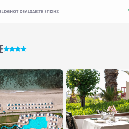
BLOG
HOT DEALS
ΔΕΊΤΕ ΕΠΊΣΗΣ
Εκδρομές
Ξενοδοχεία
Check out..
Δωμάτια / Άτομα
E
1 Δωμάτιο
/
2
Άτομα