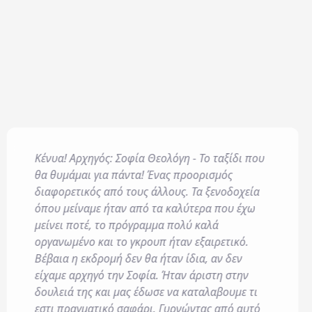
n
en's Area
Κένυα! Αρχηγός: Σοφία Θεολόγη - Το ταξίδι που
016/679) και για όσο
θα θυμάμαι για πάντα! Ένας προορισμός
της και για την
διαφορετικός από τους άλλους. Τα ξενοδοχεία
όπου μείναμε ήταν από τα καλύτερα που έχω
μείνει ποτέ, το πρόγραμμα πολύ καλά
αι τους
Γενικούς Όρους
οργανωμένο και το γκρουπ ήταν εξαιρετικό.
Βέβαια η εκδρομή δεν θα ήταν ίδια, αν δεν
είχαμε αρχηγό την Σοφία. Ήταν άριστη στην
δουλειά της και μας έδωσε να καταλαβουμε τι
εστι πραγματικό σαφάρι. Γυρνώντας από αυτό