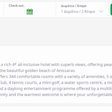
Check out..
Δωμάτια / Άτομα
1 Δωμάτιο
/
2
Άτομα
s a rich 4* all-inclusive hotel with superb views, offering pea
 the beautiful golden beach of Anissaras.
offers 344 comfortable rooms with a variety of amenities, 5
lub, 4 tennis courts, a mini-golf, a water sports centre, a m
d a daylong entertainment programme offered by a multili
enity and the warmest welcome is where your unforgettable