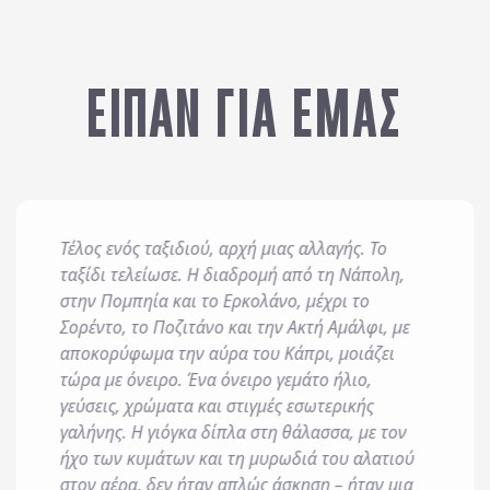
st)
Snack Bar
vice
Swimming Pool for childre
Swimming Pool with Childr
Swimming pool
ΕΙΠΑΝ ΓΙΑ ΕΜΑΣ
Table Tennis
layground
Tennis Court
ool
Water Sports
Wi-Fi Internet Access
ervice
Τέλος ενός ταξιδιού, αρχή μιας αλλαγής. Το
 και επεξεργάζεται δεδομένα σύμφωνα με τον κανονισμό GDPR (EE 2
ταξίδι τελείωσε. Η διαδρομή από τη Νάπολη,
είται προς εξυπηρέτηση κάθε έννομου συμφέροντος ή υποχρέωσης 
στην Πομπηία και το Ερκολάνο, μέχρι το
οστήριξη νομικών αξιώσεων.
Σορέντο, το Ποζιτάνο και την Ακτή Αμάλφι, με
αποκορύφωμα την αύρα του Κάπρι, μοιάζει
οδέχομαι τους
όρους χρήσης
και την
πολιτική απορρήτου
, καθώς κ
τώρα με όνειρο. Ένα όνειρο γεμάτο ήλιο,
γεύσεις, χρώματα και στιγμές εσωτερικής
ροσφορές μέσω e-mail, εφαρμογών επικοινωνίας ή/και sms.
γαλήνης. Η γιόγκα δίπλα στη θάλασσα, με τον
ήχο των κυμάτων και τη μυρωδιά του αλατιού
στον αέρα, δεν ήταν απλώς άσκηση – ήταν μια