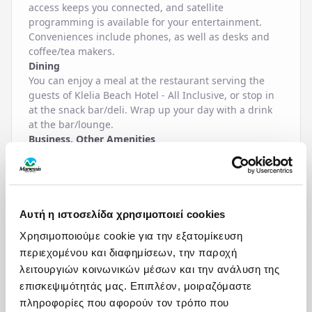
access keeps you connected, and satellite
programming is available for your entertainment.
Conveniences include phones, as well as desks and
coffee/tea makers.
Dining
You can enjoy a meal at the restaurant serving the
guests of Klelia Beach Hotel - All Inclusive, or stop in
at the snack bar/deli. Wrap up your day with a drink
at the bar/lounge.
Business, Other Amenities
Featured amenities include dry cleaning/laundry
services, a 24-hour front desk, and luggage storage.
Guests may use a roundtrip airport shuttle for a
surcharge, and free self parking is available onsite.
Αυτή η ιστοσελίδα χρησιμοποιεί cookies
Χρησιμοποιούμε cookie για την εξατομίκευση
ΠΑΡΟΧΕΣ
περιεχομένου και διαφημίσεων, την παροχή
λειτουργιών κοινωνικών μέσων και την ανάλυση της
επισκεψιμότητάς μας. Επιπλέον, μοιραζόμαστε
UNCATEGORIZED
πληροφορίες που αφορούν τον τρόπο που