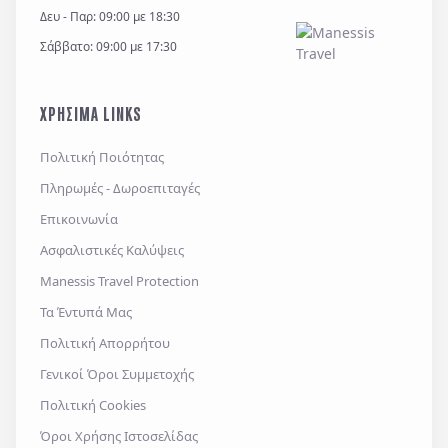
υποχρέωσης της και για την θεμελίωση, άσκηση ή
Δευ - Παρ: 09:00 με 18:30
Non-Smoking
Location - ground floor
υποστήριξη νομικών αξιώσεων.
Σάββατο: 09:00 με 17:30
*
Έχω διαβάσει και αποδέχομαι τους
όρους χρήσης
και την
πολιτική απορρήτου
, καθώς και τους
ΧΡΗΣΙΜΑ LINKS
Γενικούς Όρους Συμμετοχής
Επιθυμώ να λαμβάνω προσφορές μέσω e-mail,
Πολιτική Ποιότητας
εφαρμογών επικοινωνίας ή/και sms.
Πληρωμές - Δωροεπιταγές
Επικοινωνία
Ασφαλιστικές Καλύψεις
Αποστολή
Manessis Travel Protection
Τα Έντυπά Μας
Πολιτική Απορρήτου
Γενικοί Όροι Συμμετοχής
Πολιτική Cookies
Όροι Χρήσης Ιστοσελίδας