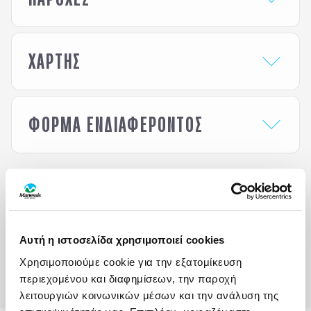
ΧΑΡΤΗΣ
ΦΟΡΜΑ ΕΝΔΙΑΦΕΡΟΝΤΟΣ
Ενδιαφέρομαι για / Interested in
*
Keri Village & Spa By Zante Plaza
Ονοματεπώνυμο / Full Name
*
Αυτή η ιστοσελίδα χρησιμοποιεί cookies
ΕΙΠΑΝ ΓΙΑ ΕΜΑΣ
Χρησιμοποιούμε cookie για την εξατομίκευση
Άτομα / Adults
*
περιεχομένου και διαφημίσεων, την παροχή
λειτουργιών κοινωνικών μέσων και την ανάλυση της