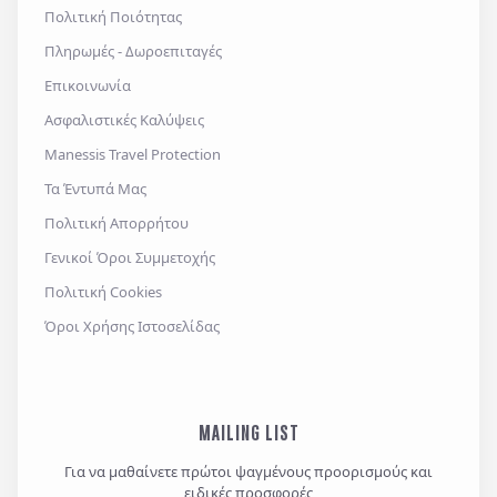
Επιθυμώ να λαμβάνω προσφορές μέσω e-mail,
Πολιτική Ποιότητας
εφαρμογών επικοινωνίας ή/και sms.
Πληρωμές - Δωροεπιταγές
Επικοινωνία
Ασφαλιστικές Καλύψεις
Αποστολή
Manessis Travel Protection
Τα Έντυπά Μας
Πολιτική Απορρήτου
Γενικοί Όροι Συμμετοχής
Πολιτική Cookies
Όροι Χρήσης Ιστοσελίδας
MAILING LIST
Για να μαθαίνετε πρώτοι ψαγμένους προορισμούς και
ειδικές προσφορές