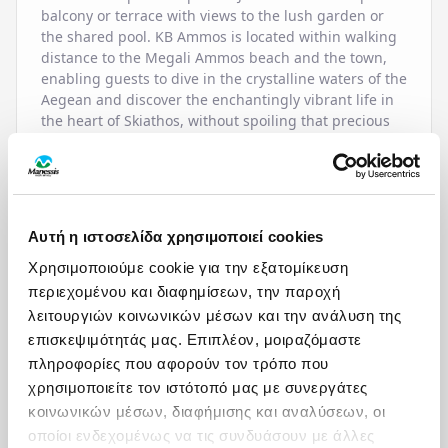
balcony or terrace with views to the lush garden or
the shared pool. KB Ammos is located within walking
distance to the Megali Ammos beach and the town,
enabling guests to dive in the crystalline waters of the
Aegean and discover the enchantingly vibrant life in
the heart of Skiathos, without spoiling that precious
sense of absolute tranquility all around.
ΠΑΡΟΧΕΣ
Αυτή η ιστοσελίδα χρησιμοποιεί cookies
Χρησιμοποιούμε cookie για την εξατομίκευση
HOTEL SERVICES
περιεχομένου και διαφημίσεων, την παροχή
ΧΑΡΤΗΣ
λειτουργιών κοινωνικών μέσων και την ανάλυση της
Airport / Port Transfer
Service
Service
Pool Sunbeds &
επισκεψιμότητάς μας. Επιπλέον, μοιραζόμαστε
Bar
Umbrellas
πληροφορίες που αφορούν τον τρόπο που
Beach Towels
Pool Towels
χρησιμοποιείτε τον ιστότοπό μας με συνεργάτες
ΦΟΡΜΑ ΕΝΔΙΑΦΕΡΟΝΤΟΣ
Boat Trips
Restaurant
κοινωνικών μέσων, διαφήμισης και αναλύσεων, οι
Car & Motorbike Rental
Safe Deposit Box
Ενδιαφέρομαι για / Interested in
*
οποίοι ενδεχομένως να τις συνδυάσουν με άλλες
Concierge
Satelite TV