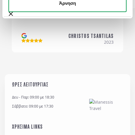
και καλή διάθεση. Τέλος, τα ξενοδοχεία ήταν
Άρνηση
όλα πολύ καλά και το πιο σημαντικό ήταν όλα
σε πολύ βολικές τοποθεσίες.
Σχόλια / Comments
CHRISTOS TSANTILAS
2023
Η εταιρεία μας διατηρεί και επεξεργάζεται δεδομένα
σύμφωνα με τον κανονισμό GDPR (EE 2016/679) και
για όσο χρονικό διάστημα απαιτείται προς
ΩΡΕΣ ΛΕΙΤΟΥΡΓΙΑΣ
εξυπηρέτηση κάθε έννομου συμφέροντος ή
υποχρέωσης της και για την θεμελίωση, άσκηση ή
Δευ - Παρ: 09:00 με 18:30
υποστήριξη νομικών αξιώσεων.
Σάββατο: 09:00 με 17:30
*
Έχω διαβάσει και αποδέχομαι τους
όρους χρήσης
και την
πολιτική απορρήτου
, καθώς και τους
ΧΡΗΣΙΜΑ LINKS
Γενικούς Όρους Συμμετοχής