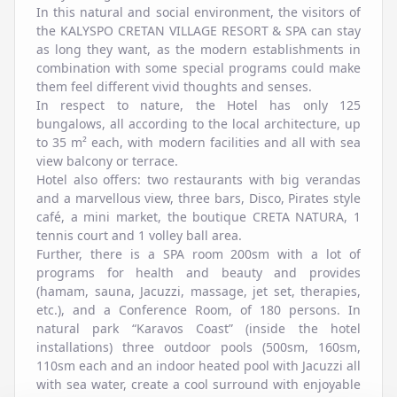
In this natural and social environment, the visitors of
the KALYSPO CRETAN VILLAGE RESORT & SPA can stay
as long they want, as the modern establishments in
combination with some special programs could make
them feel different vivid thoughts and senses.
In respect to nature, the Hotel has only 125
bungalows, all according to the local architecture, up
to 35 m² each, with modern facilities and all with sea
view balcony or terrace.
Hotel also offers: two restaurants with big verandas
and a marvellous view, three bars, Disco, Pirates style
café, a mini market, the boutique CRETA NATURA, 1
tennis court and 1 volley ball area.
Further, there is a SPA room 200sm with a lot of
programs for health and beauty and provides
(hamam, sauna, Jacuzzi, massage, jet set, therapies,
etc.), and a Conference Room, of 180 persons. In
natural park “Karavos Coast” (inside the hotel
installations) three outdoor pools (500sm, 160sm,
110sm each and an indoor heated pool with Jacuzzi all
with sea water, create a cool surround with enjoyable