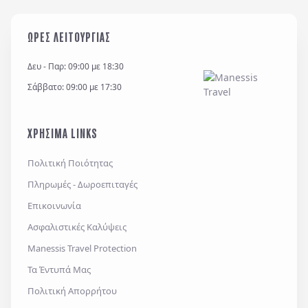
σύμφωνα με τον κανονισμό GDPR (EE 2016/679) και
για όσο χρονικό διάστημα απαιτείται προς
ΩΡΕΣ ΛΕΙΤΟΥΡΓΙΑΣ
εξυπηρέτηση κάθε έννομου συμφέροντος ή
υποχρέωσης της και για την θεμελίωση, άσκηση ή
Δευ - Παρ: 09:00 με 18:30
υποστήριξη νομικών αξιώσεων.
Σάββατο: 09:00 με 17:30
*
Έχω διαβάσει και αποδέχομαι τους
όρους χρήσης
και την
πολιτική απορρήτου
, καθώς και τους
ΧΡΗΣΙΜΑ LINKS
Γενικούς Όρους Συμμετοχής
Επιθυμώ να λαμβάνω προσφορές μέσω e-mail,
Πολιτική Ποιότητας
εφαρμογών επικοινωνίας ή/και sms.
Πληρωμές - Δωροεπιταγές
Επικοινωνία
Ασφαλιστικές Καλύψεις
Αποστολή
Manessis Travel Protection
Τα Έντυπά Μας
Πολιτική Απορρήτου