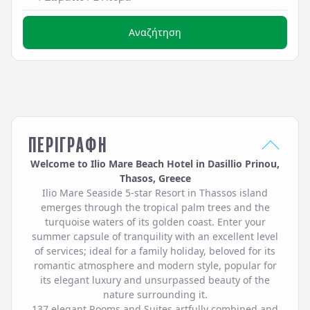
Αναζήτηση
ΠΕΡΙΓΡΑΦΗ
Welcome to Ilio Mare Beach Hotel in Dasillio Prinou,
Thasos, Greece
Ilio Mare Seaside 5-star Resort in Thassos island
emerges through the tropical palm trees and the
turquoise waters of its golden coast. Enter your
summer capsule of tranquility with an excellent level
of services; ideal for a family holiday, beloved for its
romantic atmosphere and modern style, popular for
its elegant luxury and unsurpassed beauty of the
nature surrounding it.
137 elegant Rooms and Suites artfully combined and