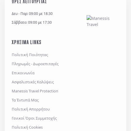
ΩΡΕΣ ΛΕΙΤΟΥΡΓΙΑΣ
εξυπηρέτηση κάθε έννομου συμφέροντος ή
υποχρέωσης της και για την θεμελίωση, άσκηση ή
Δευ - Παρ: 09:00 με 18:30
υποστήριξη νομικών αξιώσεων.
Σάββατο: 09:00 με 17:30
*
Έχω διαβάσει και αποδέχομαι τους
όρους χρήσης
και την
πολιτική απορρήτου
, καθώς και τους
ΧΡΗΣΙΜΑ LINKS
Γενικούς Όρους Συμμετοχής
Επιθυμώ να λαμβάνω προσφορές μέσω e-mail,
Πολιτική Ποιότητας
εφαρμογών επικοινωνίας ή/και sms.
Πληρωμές - Δωροεπιταγές
Επικοινωνία
Ασφαλιστικές Καλύψεις
Αποστολή
Manessis Travel Protection
Τα Έντυπά Μας
Πολιτική Απορρήτου
Γενικοί Όροι Συμμετοχής
Πολιτική Cookies