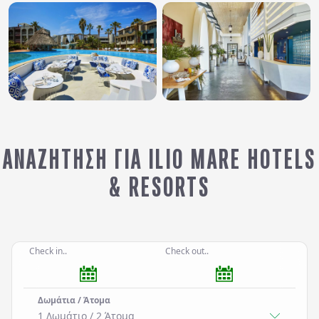
ΑΝΑΖΉΤΗΣΗ ΓΙΑ ILIO MARE HOTELS
& RESORTS
Check in..
Check out..
Δωμάτια / Άτομα
1 Δωμάτιο
/
2
Άτομα