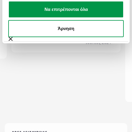
Επικοινωνώ για να συγχαρώ την εταιρεία σας
Να επιτρέπονται όλα
για το προσωπικό της. Ήταν άψογοι. Σας
ευχαριστούμε πολύ
Τηλέφωνο / Phone Number
*
Άρνηση
ΕΛΕΝΗ ΚΑΤΙΩΝΗ
Ιούλιος 2024
Email
*
Σχόλια / Comments
Η εταιρεία μας διατηρεί και επεξεργάζεται δεδομένα
σύμφωνα με τον κανονισμό GDPR (EE 2016/679) και
για όσο χρονικό διάστημα απαιτείται προς