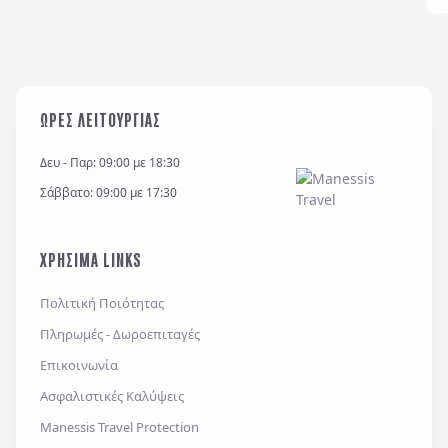
Η εταιρεία μας διατηρεί και επεξεργάζεται δεδομένα
σύμφωνα με τον κανονισμό GDPR (EE 2016/679) και
για όσο χρονικό διάστημα απαιτείται προς
ΩΡΕΣ ΛΕΙΤΟΥΡΓΙΑΣ
εξυπηρέτηση κάθε έννομου συμφέροντος ή
υποχρέωσης της και για την θεμελίωση, άσκηση ή
Δευ - Παρ: 09:00 με 18:30
υποστήριξη νομικών αξιώσεων.
Σάββατο: 09:00 με 17:30
*
Έχω διαβάσει και αποδέχομαι τους
όρους χρήσης
και την
πολιτική απορρήτου
, καθώς και τους
ΧΡΗΣΙΜΑ LINKS
Γενικούς Όρους Συμμετοχής
Επιθυμώ να λαμβάνω προσφορές μέσω e-mail,
Πολιτική Ποιότητας
εφαρμογών επικοινωνίας ή/και sms.
Πληρωμές - Δωροεπιταγές
Επικοινωνία
Ασφαλιστικές Καλύψεις
Αποστολή
Manessis Travel Protection