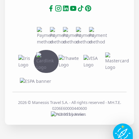
2026
© Manessis Travel S.A. - All rights reserved
- MH.T.E.
0206E60000440600
Created by
Nelios