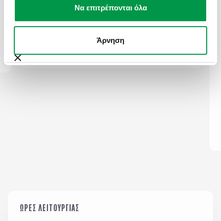
I will book my next trip soon thank you for
Να επιτρέπονται όλα
the wonderful experience.
Τηλέφωνο / Phone Number
*
Άρνηση
KATERINA TERZIS
Email
*
Σχόλια / Comments
Η εταιρεία μας διατηρεί και επεξεργάζεται δεδομένα
σύμφωνα με τον κανονισμό GDPR (EE 2016/679) και
για όσο χρονικό διάστημα απαιτείται προς
ΩΡΕΣ ΛΕΙΤΟΥΡΓΙΑΣ
εξυπηρέτηση κάθε έννομου συμφέροντος ή