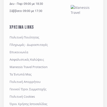
υποχρέωσης της και για την θεμελίωση, άσκηση ή
Δευ - Παρ: 09:00 με 18:30
υποστήριξη νομικών αξιώσεων.
Σάββατο: 09:00 με 17:30
*
Έχω διαβάσει και αποδέχομαι τους
όρους χρήσης
και την
πολιτική απορρήτου
, καθώς και τους
ΧΡΗΣΙΜΑ LINKS
Γενικούς Όρους Συμμετοχής
Επιθυμώ να λαμβάνω προσφορές μέσω e-mail,
Πολιτική Ποιότητας
εφαρμογών επικοινωνίας ή/και sms.
Πληρωμές - Δωροεπιταγές
Επικοινωνία
Ασφαλιστικές Καλύψεις
Αποστολή
Manessis Travel Protection
Τα Έντυπά Μας
Πολιτική Απορρήτου
Γενικοί Όροι Συμμετοχής
Πολιτική Cookies
Όροι Χρήσης Ιστοσελίδας