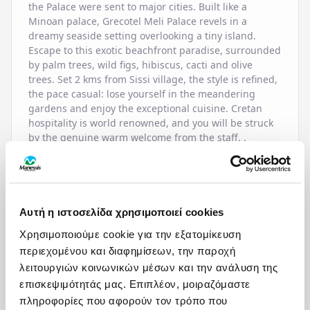
the Palace were sent to major cities. Built like a
Minoan palace, Grecotel Meli Palace revels in a
dreamy seaside setting overlooking a tiny island.
Escape to this exotic beachfront paradise, surrounded
by palm trees, wild figs, hibiscus, cacti and olive
trees. Set 2 kms from Sissi village, the style is refined,
the pace casual: lose yourself in the meandering
gardens and enjoy the exceptional cuisine. Cretan
hospitality is world renowned, and you will be struck
by the genuine warm welcome from the staff. .
Discrete service, simple yet refined accommodation,
excellent range of allinclusive dining, a fine private
beach and spectacular scenery combine to create a
memorable holiday.
Αυτή η ιστοσελίδα χρησιμοποιεί cookies
Χρησιμοποιούμε cookie για την εξατομίκευση
ΠΑΡΟΧΕΣ
περιεχομένου και διαφημίσεων, την παροχή
λειτουργιών κοινωνικών μέσων και την ανάλυση της
επισκεψιμότητάς μας. Επιπλέον, μοιραζόμαστε
HOTEL SERVICES
πληροφορίες που αφορούν τον τρόπο που