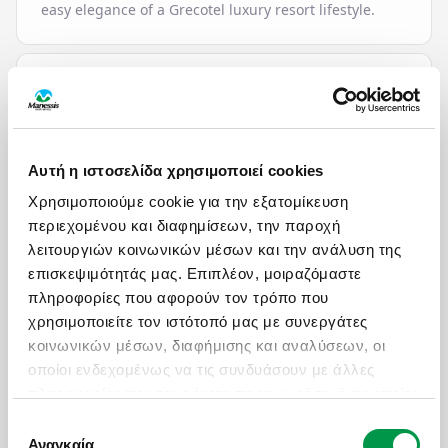
easy elegance of a Grecotel luxury resort lifestyle.
ΠΑΡΟΧΕΣ
HOTEL SERVICES
Αυτή η ιστοσελίδα χρησιμοποιεί cookies
ΧΑΡΤΗΣ
24-Hour Reception /
Mini Market
Χρησιμοποιούμε cookie για την εξατομίκευση
Front Desk
Outdoor Gym
περιεχομένου και διαφημίσεων, την παροχή
Accessible public
Parking Area
restroom
Pool Bar
λειτουργιών κοινωνικών μέσων και την ανάλυση της
ΦΟΡΜΑ ΕΝΔΙΑΦΕΡΟΝΤΟΣ
Babysitting
Private pools
επισκεψιμότητάς μας. Επιπλέον, μοιραζόμαστε
Beach Sunbeds &
Resort beach bag with
πληροφορίες που αφορούν τον τρόπο που
Ενδιαφέρομαι για / Interested in
*
Umbrellas
towels & beach
χρησιμοποιείτε τον ιστότοπό μας με συνεργάτες
Boutique
accessories
Grecotel LUXME White
κοινωνικών μέσων, διαφήμισης και αναλύσεων, οι
Complimentary WiFi
Room Service
οποίοι ενδεχομένως να τις συνδυάσουν με άλλες
Concierge services
Satelite TV
Ονοματεπώνυμο / Full Name
*
πληροφορίες που τους έχετε παραχωρήσει ή τις οποίες
Daily maid service
Security Vault
Doctor on call
Spa & Wellness Centre
έχουν συλλέξει σε σχέση με την από μέρους σας
Επιλογή
Fitness center
Swimming pool
χρήση των υπηρεσιών τους.
Αναγκαία