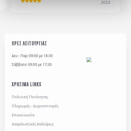
2023
Η εταιρεία μας διατηρεί και επεξεργάζεται δεδομένα
σύμφωνα με τον κανονισμό GDPR (EE 2016/679) και
για όσο χρονικό διάστημα απαιτείται προς
ΩΡΕΣ ΛΕΙΤΟΥΡΓΙΑΣ
εξυπηρέτηση κάθε έννομου συμφέροντος ή
υποχρέωσης της και για την θεμελίωση, άσκηση ή
Δευ - Παρ: 09:00 με 18:30
υποστήριξη νομικών αξιώσεων.
Σάββατο: 09:00 με 17:30
*
Έχω διαβάσει και αποδέχομαι τους
όρους χρήσης
και την
πολιτική απορρήτου
, καθώς και τους
ΧΡΗΣΙΜΑ LINKS
Γενικούς Όρους Συμμετοχής
Επιθυμώ να λαμβάνω προσφορές μέσω e-mail,
Πολιτική Ποιότητας
εφαρμογών επικοινωνίας ή/και sms.
Πληρωμές - Δωροεπιταγές
Επικοινωνία
Ασφαλιστικές Καλύψεις
Αποστολή