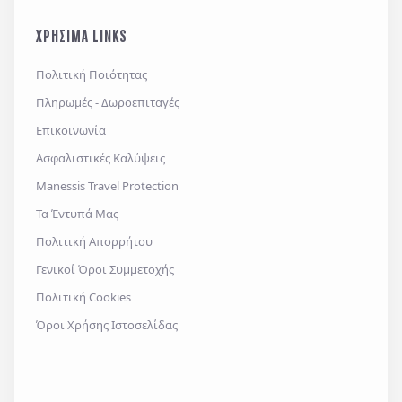
και την
πολιτική απορρήτου
, καθώς και τους
ΧΡΗΣΙΜΑ LINKS
Γενικούς Όρους Συμμετοχής
Επιθυμώ να λαμβάνω προσφορές μέσω e-mail,
Πολιτική Ποιότητας
εφαρμογών επικοινωνίας ή/και sms.
Πληρωμές - Δωροεπιταγές
Επικοινωνία
Ασφαλιστικές Καλύψεις
Αποστολή
Manessis Travel Protection
Τα Έντυπά Μας
Πολιτική Απορρήτου
Γενικοί Όροι Συμμετοχής
Πολιτική Cookies
Όροι Χρήσης Ιστοσελίδας