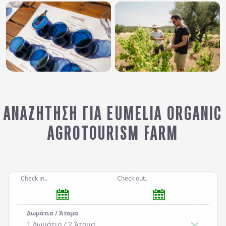
ΑΝΑΖΉΤΗΣΗ ΓΙΑ EUMELIA ORGANIC
AGROTOURISM FARM
Check in..
Check out..
Δωμάτια / Άτομα
1 Δωμάτιο
/
2
Άτομα