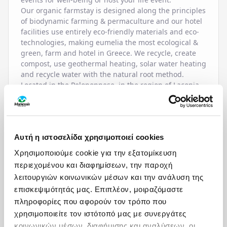
Our organic farmstay is designed along the principles
of biodynamic farming & permaculture and our hotel
facilities use entirely eco-friendly materials and eco-
technologies, making eumelia the most ecological &
green, farm and hotel in Greece. We recycle, create
compost, use geothermal heating, solar water heating
and recycle water with the natural root method.
Located in the Peloponnese, in the region of Laconia
near the village of Gouves, we welcome guests from
around the world throughout the year.
Αυτή η ιστοσελίδα χρησιμοποιεί cookies
ΠΑΡΟΧΕΣ
Χρησιμοποιούμε cookie για την εξατομίκευση
περιεχομένου και διαφημίσεων, την παροχή
HOTEL SERVICES
λειτουργιών κοινωνικών μέσων και την ανάλυση της
επισκεψιμότητάς μας. Επιπλέον, μοιραζόμαστε
ΧΑΡΤΗΣ
24-Hour Reception /
Service
πληροφορίες που αφορούν τον τρόπο που
Front Desk
Games / Play Room
χρησιμοποιείτε τον ιστότοπό μας με συνεργάτες
Air-Condition
Gift Shop
κοινωνικών μέσων, διαφήμισης και αναλύσεων, οι