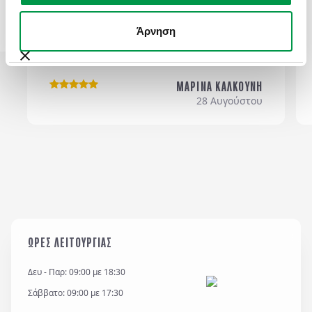
ΟΤΙΔΗΠΟΤΕ. ΠΡΑΓΜΑΤΙΚΟΣ ΕΠΑΓΓΕΛΜΑΤΙΑΣ!
ΜΠΡΑΒΟ ΣΑΣ,ΘΑ ΤΑΞΙΔΕΨΟΥΜΕ ΚΑΙ ΣΤΟ
Άρνηση
Email
*
ΜΕΛΛΟΝ ΜΕ ΤΟ ΓΡΑΦΕΙΟ ΣΑΣ!!
ΜΑΡΙΝΑ ΚΑΛΚΟΥΝΗ
Σχόλια / Comments
28 Αυγούστου
Η εταιρεία μας διατηρεί και επεξεργάζεται δεδομένα
σύμφωνα με τον κανονισμό GDPR (EE 2016/679) και
για όσο χρονικό διάστημα απαιτείται προς
ΩΡΕΣ ΛΕΙΤΟΥΡΓΙΑΣ
εξυπηρέτηση κάθε έννομου συμφέροντος ή
υποχρέωσης της και για την θεμελίωση, άσκηση ή
Δευ - Παρ: 09:00 με 18:30
υποστήριξη νομικών αξιώσεων.
Σάββατο: 09:00 με 17:30
*
Έχω διαβάσει και αποδέχομαι τους
όρους χρήσης