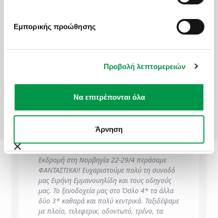
ΦΟΡΜΑ ΕΝΔΙΑΦΕΡΟΝΤΟΣ
Doctor
Ενδιαφέρομαι για / Interested in
*
Εμπορικής προώθησης
Corinthian Village
Ονοματεπώνυμο / Full Name
*
Προβολή λεπτομερειών
Να επιτρέπονται όλα
ΕΙΠΑΝ ΓΙΑ ΕΜΑΣ
Άτομα / Adults
*
Άρνηση
Παιδιά / Children
*
Εκδρομή στη Νορβηγία 22-29/4 περάσαμε
ΦΑΝΤΑΣΤΙΚΑ!! Ευχαριστούμε πολύ τη συνοδό
μας Ειρήνη Εμμανουηλίδη και τους οδηγούς
μας. Το ξενοδοχεία μας στο Όσλο 4* τα άλλα
Τηλέφωνο / Phone Number
*
δύο 3* καθαρά και πολύ κεντρικά. Ταξιδέψαμε
με πλοίο, τελεφερικ, οδοντωτό, τρένο, τα