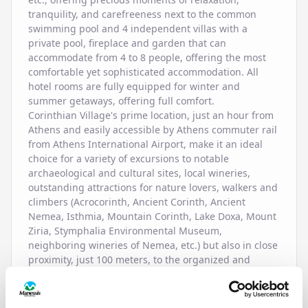
tranquility, and carefreeness next to the common
swimming pool and 4 independent villas with a
private pool, fireplace and garden that can
accommodate from 4 to 8 people, offering the most
comfortable yet sophisticated accommodation. All
hotel rooms are fully equipped for winter and
summer getaways, offering full comfort.
Corinthian Village's prime location, just an hour from
Athens and easily accessible by Athens commuter rail
from Athens International Airport, make it an ideal
choice for a variety of excursions to notable
archaeological and cultural sites, local wineries,
outstanding attractions for nature lovers, walkers and
climbers (Acrocorinth, Ancient Corinth, Ancient
Nemea, Isthmia, Mountain Corinth, Lake Doxa, Mount
Ziria, Stymphalia Environmental Museum,
neighboring wineries of Nemea, etc.) but also in close
proximity, just 100 meters, to the organized and
awarded blue flag beach of Vrachati.
Corinthian Village is ideal for families looking for a
pleasant escape, friendly groups looking for a