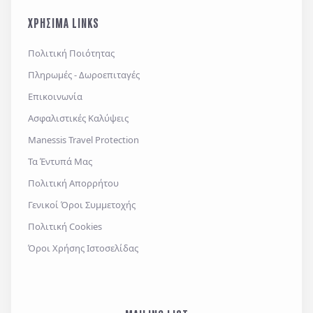
και την
πολιτική απορρήτου
, καθώς και τους
ΧΡΗΣΙΜΑ LINKS
Γενικούς Όρους Συμμετοχής
Επιθυμώ να λαμβάνω προσφορές μέσω e-mail,
Πολιτική Ποιότητας
εφαρμογών επικοινωνίας ή/και sms.
Πληρωμές - Δωροεπιταγές
Επικοινωνία
Ασφαλιστικές Καλύψεις
Αποστολή
Manessis Travel Protection
Τα Έντυπά Μας
Πολιτική Απορρήτου
Γενικοί Όροι Συμμετοχής
Πολιτική Cookies
Όροι Χρήσης Ιστοσελίδας