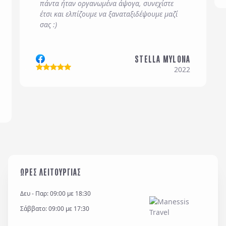
πάντα ήταν οργανωμένα άψογα, συνεχίστε
έτσι και ελπίζουμε να ξαναταξιδέψουμε μαζί
Email
*
σας :)
STELLA MYLONA
Σχόλια / Comments
2022
Η εταιρεία μας διατηρεί και επεξεργάζεται δεδομένα
σύμφωνα με τον κανονισμό GDPR (EE 2016/679) και
για όσο χρονικό διάστημα απαιτείται προς
ΩΡΕΣ ΛΕΙΤΟΥΡΓΙΑΣ
εξυπηρέτηση κάθε έννομου συμφέροντος ή
υποχρέωσης της και για την θεμελίωση, άσκηση ή
Δευ - Παρ: 09:00 με 18:30
υποστήριξη νομικών αξιώσεων.
Σάββατο: 09:00 με 17:30
*
Έχω διαβάσει και αποδέχομαι τους
όρους χρήσης