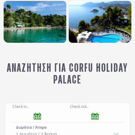
ΑΝΑΖΉΤΗΣΗ ΓΙΑ CORFU HOLIDAY
PALACE
Check in..
Check out..
Δωμάτια / Άτομα
1 Δωμάτιο
/
2
Άτομα