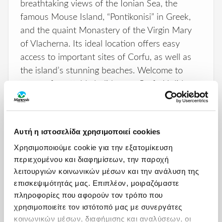
breathtaking views of the Ionian Sea, the
famous Mouse Island, “Pontikonisi” in Greek,
and the quaint Monastery of the Virgin Mary
of Vlacherna. Its ideal location offers easy
access to important sites of Corfu, as well as
the island’s stunning beaches. Welcome to
your unforgettable holidays at Corfu Holiday
Palace!
Αυτή η ιστοσελίδα χρησιμοποιεί cookies
ΠΑΡΟΧΕΣ
Χρησιμοποιούμε cookie για την εξατομίκευση
περιεχομένου και διαφημίσεων, την παροχή
HOTEL AMENITIES
λειτουργιών κοινωνικών μέσων και την ανάλυση της
ΧΑΡΤΗΣ
επισκεψιμότητάς μας. Επιπλέον, μοιραζόμαστε
24 Hour Front Desk
Outdoor pool
πληροφορίες που αφορούν τον τρόπο που
Bar
Parking
χρησιμοποιείτε τον ιστότοπό μας με συνεργάτες
Beach
Playground
Business center
Pool bar
κοινωνικών μέσων, διαφήμισης και αναλύσεων, οι