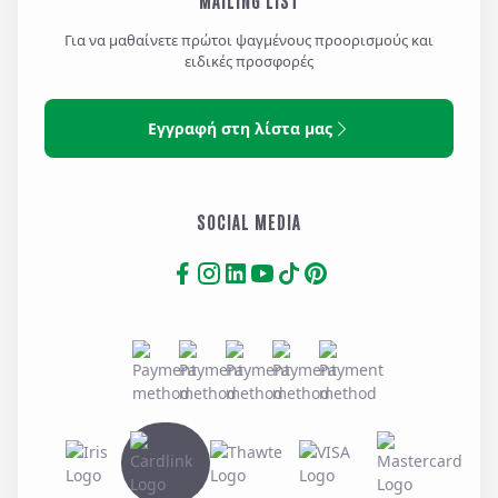
MAILING LIST
Για να μαθαίνετε πρώτοι ψαγμένους προορισμούς και
ειδικές προσφορές
DOUBLE BUNGALOW SEA VIEW
Air-conditioning
Refrigerator
Εγγραφή στη λίστα μας
Balcony
Safe
Bathrobes
Satellite Channels
Bathroom Amenities
Sea View
Coffee & tea making
Telephone
SOCIAL MEDIA
facilities
Terrace or Balcony with
Flat screen TV
outdoor furniture
Hairdryer
Towels & Linen
Heating
Wi-Fi
Minibar
DOUBLE EXECUTIVE LAKE VIEW
Air-conditioning
Refrigerator