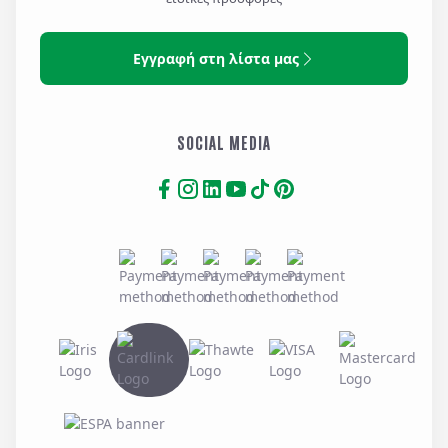
DOUBLE SIDE SEA VIEW
Εγγραφή στη λίστα μας
Air-conditioning
Slippers
Balcony
Telephone
Bathrobes
Terrace or Balcony with
SOCIAL MEDIA
Bathroom Amenities
outdoor furniture
Flat screen TV
Towels & Linen
Hairdryer
Wi-Fi
Partial Sea View