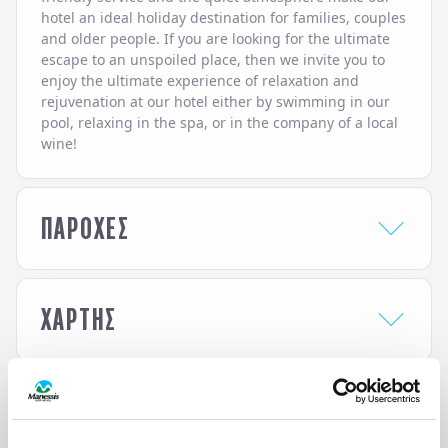
hotel an ideal holiday destination for families, couples
and older people. If you are looking for the ultimate
escape to an unspoiled place, then we invite you to
enjoy the ultimate experience of relaxation and
rejuvenation at our hotel either by swimming in our
pool, relaxing in the spa, or in the company of a local
wine!
ΠΑΡΟΧΕΣ
HOTEL AMENITIES
ΧΑΡΤΗΣ
Bar
Pool bar
Beach
Restaurant
Facilities for disabled
Room Service
guests
Sunbeds & umbrellas
ΦΟΡΜΑ ΕΝΔΙΑΦΕΡΟΝΤΟΣ
Outdoor pool
at the beach
Parking
Wi-Fi
Ενδιαφέρομαι για / Interested in
*