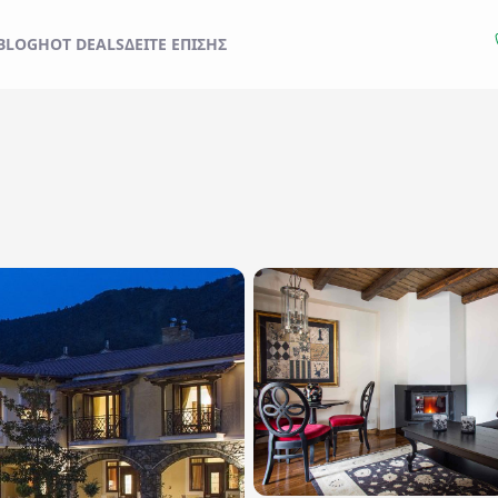
BLOG
HOT DEALS
ΔΕΊΤΕ ΕΠΊΣΗΣ
Εκδρομές
Ξενοδοχεία
Check out..
Δωμάτια / Άτομα
1 Δωμάτιο
/
2
Άτομα