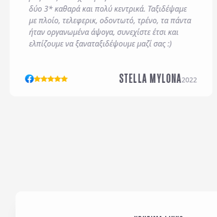
δύο 3* καθαρά και πολύ κεντρικά. Ταξιδέψαμε
*
Έχω διαβάσει και απ
Συμμετοχής
με πλοίο, τελεφερικ, οδοντωτό, τρένο, τα πάντα
ήταν οργανωμένα άψογα, συνεχίστε έτσι και
Επιθυμώ να λαμβάνω π
ελπίζουμε να ξαναταξιδέψουμε μαζί σας :)
STELLA MYLONA
2022