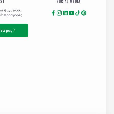
IST
SOCIAL MEDIA
τοι ψαγμένους
κές προσφορές
στα μας