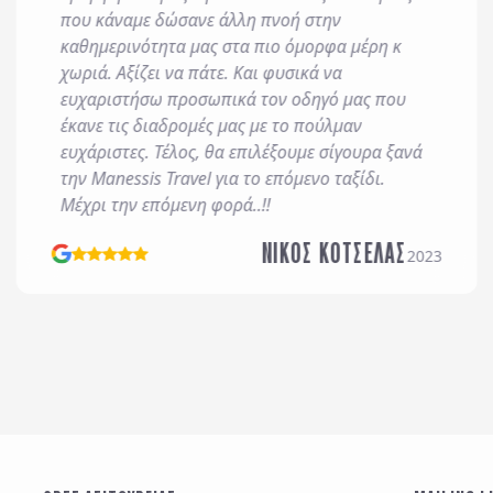
που κάναμε δώσανε άλλη πνοή στην
οδέχομαι τους
όρους χρήσης
και την
πολιτική απορρήτου
, καθώς κ
καθημερινότητα μας στα πιο όμορφα μέρη κ
χωριά. Αξίζει να πάτε. Και φυσικά να
ροσφορές μέσω e-mail, εφαρμογών επικοινωνίας ή/και sms.
ευχαριστήσω προσωπικά τον οδηγό μας που
έκανε τις διαδρομές μας με το πούλμαν
ευχάριστες. Τέλος, θα επιλέξουμε σίγουρα ξανά
την Manessis Travel για το επόμενο ταξίδι.
Μέχρι την επόμενη φορά..!!
ΝΙΚΟΣ ΚΟΤΣΕΛΑΣ
2023