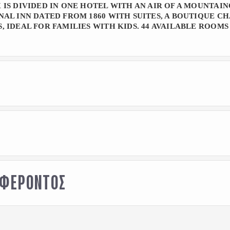
IS DIVIDED IN ONE HOTEL WITH AN AIR OF A MOUNTAIN
AL INN DATED FROM 1860 WITH SUITES, A BOUTIQUE CH
 IDEAL FOR FAMILIES WITH KIDS. 44 AVAILABLE ROOMS 
Parking
Restaurant
Room Service
Sauna
ΑΦΕΡΟΝΤΟΣ
Spa
 Facilities
Wi-Fi
in
*
i