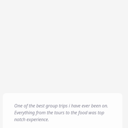
dren
*
One of the best group trips i have ever been on.
016/679) και για όσο
Everything from the tours to the food was top
της και για την
notch experience.