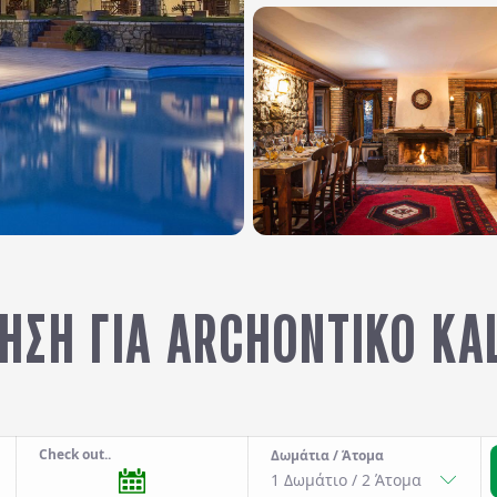
ΗΣΗ ΓΙΑ ARCHONTIKO KAL
Check out..
Δωμάτια / Άτομα
1 Δωμάτιο
/
2
Άτομα