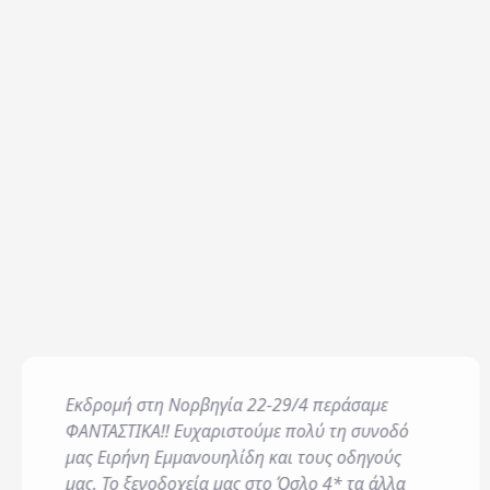
Ονοματεπώνυμο / Full Name
*
DOUBLE ROOM
Air-conditioning
Bathrobes
Τηλέφωνο / Phone Number
*
Bathroom Amenitie
Flat screen TV
Hairdryer
Heating
Σχόλια / Comments
Minibar
Εκδρομή στη Νορβηγία 22-29/4 περάσαμε
Η εταιρεία μας διατηρεί
ΦΑΝΤΑΣΤΙΚΑ!! Ευχαριστούμε πολύ τη συνοδό
χρονικό διάστημα απαιτ
μας Ειρήνη Εμμανουηλίδη και τους οδηγούς
θεμελίωση, άσκηση ή υπ
μας. Το ξενοδοχεία μας στο Όσλο 4* τα άλλα