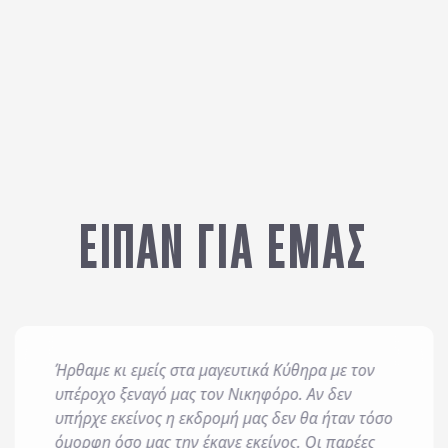
Άτομα / Adults
*
Παιδιά / Chil
Safe
Satellite Channels
Email
*
s
Slippers
Telephone
Terrace
Wi-Fi
ΕΙΠΑΝ ΓΙΑ ΕΜΑΣ
Ήρθαμε κι εμείς στα μαγευτικά Κύθηρα με τον
 και επεξεργάζεται δεδομένα σύμφωνα με τον κανονισμό GDPR (EE 2
υπέροχο ξεναγό μας τον Νικηφόρο. Αν δεν
είται προς εξυπηρέτηση κάθε έννομου συμφέροντος ή υποχρέωσης 
υπήρχε εκείνος η εκδρομή μας δεν θα ήταν τόσο
οστήριξη νομικών αξιώσεων.
όμορφη όσο μας την έκανε εκείνος. Οι παρέες