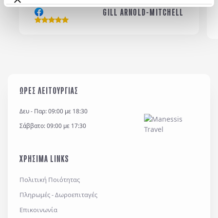
GILL ARNOLD-MITCHELL
Η εταιρεία μας διατηρεί και επεξεργάζεται δεδομένα
σύμφωνα με τον κανονισμό GDPR (EE 2016/679) και
για όσο χρονικό διάστημα απαιτείται προς
ΩΡΕΣ ΛΕΙΤΟΥΡΓΙΑΣ
εξυπηρέτηση κάθε έννομου συμφέροντος ή
υποχρέωσης της και για την θεμελίωση, άσκηση ή
Δευ - Παρ: 09:00 με 18:30
υποστήριξη νομικών αξιώσεων.
Σάββατο: 09:00 με 17:30
*
Έχω διαβάσει και αποδέχομαι τους
όρους χρήσης
και την
πολιτική απορρήτου
, καθώς και τους
ΧΡΗΣΙΜΑ LINKS
Γενικούς Όρους Συμμετοχής
Επιθυμώ να λαμβάνω προσφορές μέσω e-mail,
Πολιτική Ποιότητας
εφαρμογών επικοινωνίας ή/και sms.
Πληρωμές - Δωροεπιταγές
Επικοινωνία