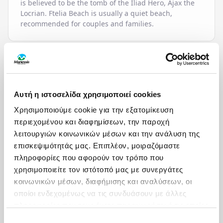
is believed to be the tomb of the Iliad Hero, Ajax the
Locrian. Ftelia Beach is usually a quiet beach,
recommended for couples and families.
ΠΑΡΟΧΕΣ
HOTEL SERVICES
Αυτή η ιστοσελίδα χρησιμοποιεί cookies
ΧΑΡΤΗΣ
Χρησιμοποιούμε cookie για την εξατομίκευση
24-Hour Reception /
Laundry & Ironing
Front Desk
Service
περιεχομένου και διαφημίσεων, την παροχή
Airport / Port Transfer
Lobby Lounge
λειτουργιών κοινωνικών μέσων και την ανάλυση της
Service
Massage
επισκεψιμότητάς μας. Επιπλέον, μοιραζόμαστε
ΦΟΡΜΑ ΕΝΔΙΑΦΕΡΟΝΤΟΣ
Baby Sitting (on
Parking Area
πληροφορίες που αφορούν τον τρόπο που
request)
Pets Allowed
Ενδιαφέρομαι για / Interested in
*
χρησιμοποιείτε τον ιστότοπό μας με συνεργάτες
Beauty Treatment (on
Pool Snack Bar
κοινωνικών μέσων, διαφήμισης και αναλύσεων, οι
request)
Pool Sunbeds &
Terra Maltese Natural Retreat Mykonos
οποίοι ενδεχομένως να τις συνδυάσουν με άλλες
Bell-Boy Service
Umbrellas
Car & Motorbike Rental
Pool Towels
πληροφορίες που τους έχετε παραχωρήσει ή τις οποίες
Ονοματεπώνυμο / Full Name
*
Concierge
Restaurant
έχουν συλλέξει σε σχέση με την από μέρους σας
Επιλογή