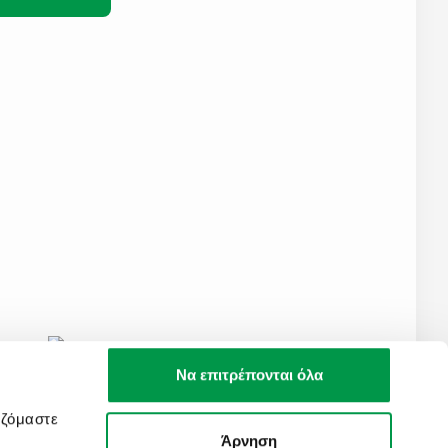
Να επιτρέπονται όλα
αζόμαστε
Άρνηση
Created by
Nelios