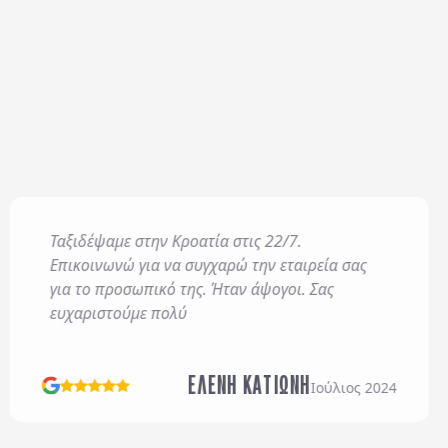
Ταξιδέψαμε στην Κροατία στις 22/7.
016/679) και για όσο
Επικοινωνώ για να συγχαρώ την εταιρεία σας
της και για την
για το προσωπικό της. Ήταν άψογοι. Σας
ευχαριστούμε πολύ
αι τους
Γενικούς Όρους
ΕΛΕΝΗ ΚΑΤΙΩΝΗ
Ιούλιος 2024