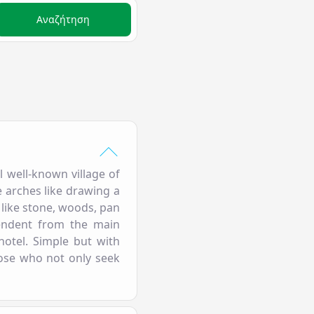
Αναζήτηση
l well-known village of
e arches like drawing a
 like stone, woods, pan
pendent from the main
hotel. Simple but with
hose who not only seek