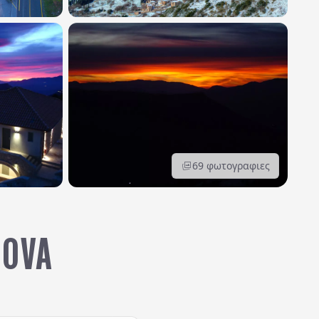
69
φωτογραφιες
HOVA