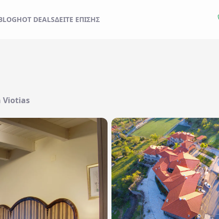
BLOG
HOT DEALS
ΔΕΊΤΕ ΕΠΊΣΗΣ
Εκδρομές
Ξενοδοχεία
Check out..
Δωμάτια / Άτομα
1 Δωμάτιο
/
2
Άτομα
 Viotias