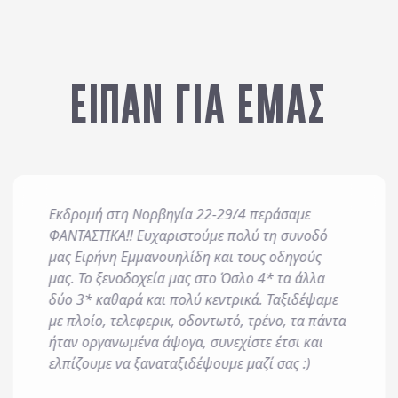
ΕΙΠΑΝ ΓΙΑ ΕΜΑΣ
Εκδρομή στη Νορβηγία 22-29/4 περάσαμε
 και επεξεργάζεται δεδομένα σύμφωνα με τον κανονισμό GDPR (EE 2
ΦΑΝΤΑΣΤΙΚΑ!! Ευχαριστούμε πολύ τη συνοδό
είται προς εξυπηρέτηση κάθε έννομου συμφέροντος ή υποχρέωσης 
μας Ειρήνη Εμμανουηλίδη και τους οδηγούς
οστήριξη νομικών αξιώσεων.
μας. Το ξενοδοχεία μας στο Όσλο 4* τα άλλα
δύο 3* καθαρά και πολύ κεντρικά. Ταξιδέψαμε
οδέχομαι τους
όρους χρήσης
και την
πολιτική απορρήτου
, καθώς κ
με πλοίο, τελεφερικ, οδοντωτό, τρένο, τα πάντα
ήταν οργανωμένα άψογα, συνεχίστε έτσι και
ροσφορές μέσω e-mail, εφαρμογών επικοινωνίας ή/και sms.
ελπίζουμε να ξαναταξιδέψουμε μαζί σας :)