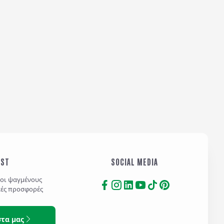
Αποστολή
IST
SOCIAL MEDIA
τοι ψαγμένους
κές προσφορές
στα μας